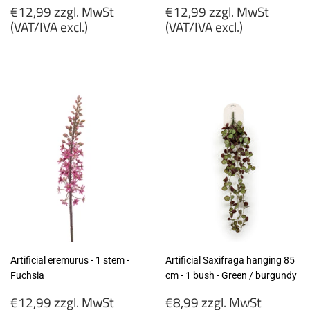
Regular
Regular
€12,99 zzgl. MwSt
€12,99 zzgl. MwSt
price
price
(VAT/IVA excl.)
(VAT/IVA excl.)
€12,99
€12,99
zzgl.
zzgl.
MwSt
MwSt
(VAT/IVA
(VAT/IVA
excl.)
excl.)
Artificial eremurus - 1 stem -
Artificial Saxifraga hanging 85
Fuchsia
cm - 1 bush - Green / burgundy
Regular
Regular
€12,99 zzgl. MwSt
€8,99 zzgl. MwSt