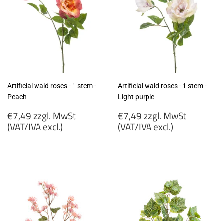
Artificial wald roses - 1 stem -
Artificial wald roses - 1 stem -
Peach
Light purple
Regular
Regular
€7,49 zzgl. MwSt
€7,49 zzgl. MwSt
price
price
(VAT/IVA excl.)
(VAT/IVA excl.)
€7,49
€7,49
zzgl.
zzgl.
MwSt
MwSt
(VAT/IVA
(VAT/IVA
excl.)
excl.)