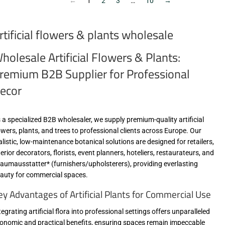
(VAT/IVA
excl.)
←
1
2
3
…
10
→
excl.)
rtificial flowers & plants wholesale
holesale Artificial Flowers & Plants:
remium B2B Supplier for Professional
ecor
 a specialized B2B wholesaler, we supply premium-quality artificial
owers, plants, and trees to professional clients across Europe. Our
alistic, low-maintenance botanical solutions are designed for retailers,
terior decorators, florists, event planners, hoteliers, restaurateurs, and
aumausstatter* (furnishers/upholsterers), providing everlasting
auty for commercial spaces.
ey Advantages of Artificial Plants for Commercial Use
tegrating artificial flora into professional settings offers unparalleled
onomic and practical benefits, ensuring spaces remain impeccable