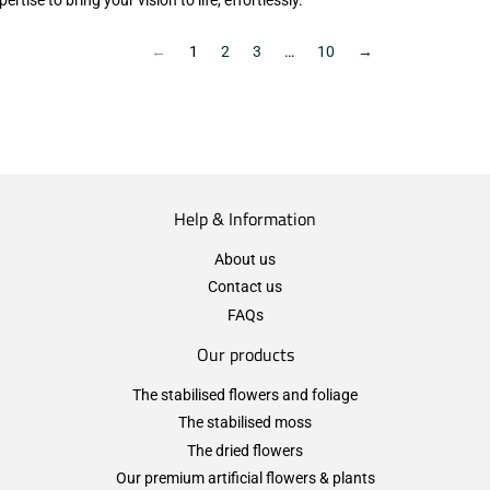
←
1
2
3
…
10
→
Help & Information
About us
Contact us
FAQs
Our products
The stabilised flowers and foliage
The stabilised moss
The dried flowers
Our premium artificial flowers & plants