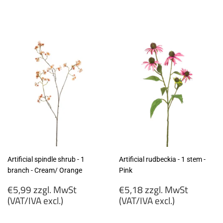
€5,99
€5,99
zzgl.
zzgl.
MwSt
MwSt
(VAT/IVA
(VAT/IVA
excl.)
excl.)
Artificial spindle shrub - 1
Artificial rudbeckia - 1 stem -
branch - Cream/ Orange
Pink
Regular
Regular
€5,99 zzgl. MwSt
€5,18 zzgl. MwSt
price
price
(VAT/IVA excl.)
(VAT/IVA excl.)
€5,99
€5,18