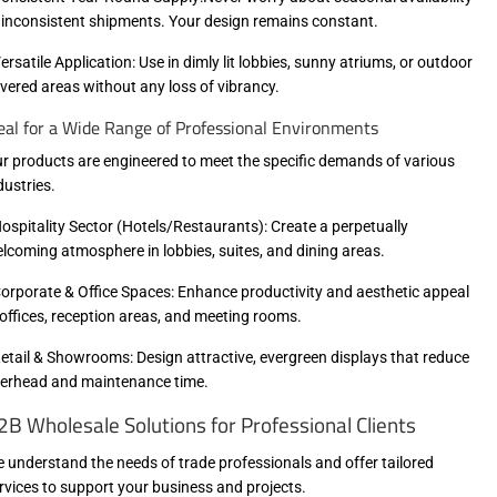
 inconsistent shipments. Your design remains constant.
Versatile Application: Use in dimly lit lobbies, sunny atriums, or outdoor
vered areas without any loss of vibrancy.
eal for a Wide Range of Professional Environments
r products are engineered to meet the specific demands of various
dustries.
Hospitality Sector (Hotels/Restaurants): Create a perpetually
lcoming atmosphere in lobbies, suites, and dining areas.
Corporate & Office Spaces: Enhance productivity and aesthetic appeal
 offices, reception areas, and meeting rooms.
Retail & Showrooms: Design attractive, evergreen displays that reduce
erhead and maintenance time.
2B Wholesale Solutions for Professional Clients
 understand the needs of trade professionals and offer tailored
rvices to support your business and projects.