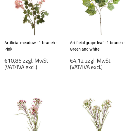
Artificial meadow - 1 branch -
Artificial grape leaf - 1 branch -
Pink
Green and white
Regular
Regular
€10,86 zzgl. MwSt
€4,12 zzgl. MwSt
price
price
(VAT/IVA excl.)
(VAT/IVA excl.)
€10,86
€4,12
zzgl.
zzgl.
MwSt
MwSt
(VAT/IVA
(VAT/IVA
excl.)
excl.)