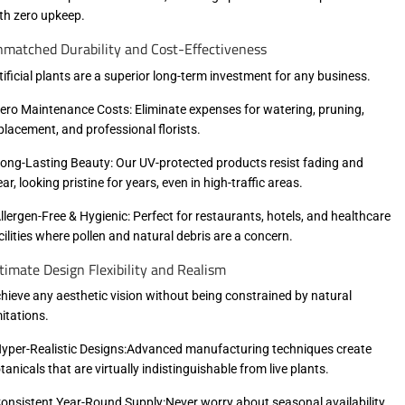
th zero upkeep.
matched Durability and Cost-Effectiveness
tificial plants are a superior long-term investment for any business.
Zero Maintenance Costs: Eliminate expenses for watering, pruning,
placement, and professional florists.
Long-Lasting Beauty: Our UV-protected products resist fading and
ar, looking pristine for years, even in high-traffic areas.
Allergen-Free & Hygienic: Perfect for restaurants, hotels, and healthcare
cilities where pollen and natural debris are a concern.
timate Design Flexibility and Realism
hieve any aesthetic vision without being constrained by natural
mitations.
Hyper-Realistic Designs:Advanced manufacturing techniques create
tanicals that are virtually indistinguishable from live plants.
Consistent Year-Round Supply:Never worry about seasonal availability