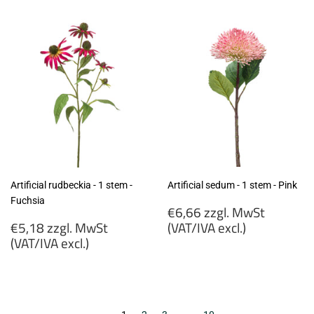
MwSt
MwSt
(VAT/IVA
(VAT/IVA
excl.)
excl.)
Artificial rudbeckia - 1 stem -
Artificial sedum - 1 stem - Pink
Fuchsia
Regular
€6,66 zzgl. MwSt
Regular
price
€5,18 zzgl. MwSt
(VAT/IVA excl.)
price
(VAT/IVA excl.)
€6,66
€5,18
zzgl.
zzgl.
MwSt
MwSt
(VAT/IVA