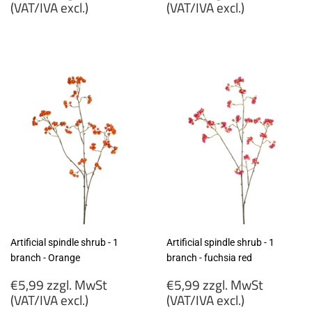
price
price
(VAT/IVA excl.)
(VAT/IVA excl.)
€12,99
€8,99
zzgl.
zzgl.
MwSt
MwSt
(VAT/IVA
(VAT/IVA
excl.)
excl.)
Artificial spindle shrub - 1
Artificial spindle shrub - 1
branch - Orange
branch - fuchsia red
Regular
Regular
€5,99 zzgl. MwSt
€5,99 zzgl. MwSt
price
price
(VAT/IVA excl.)
(VAT/IVA excl.)