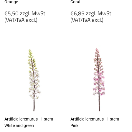
Orange
Coral
Regular
Regular
€5,50 zzgl. MwSt
€6,85 zzgl. MwSt
price
price
(VAT/IVA excl.)
(VAT/IVA excl.)
€5,50
€6,85
zzgl.
zzgl.
MwSt
MwSt
(VAT/IVA
(VAT/IVA
excl.)
excl.)
Artificial eremurus - 1 stem -
Artificial eremurus - 1 stem -
White and green
Pink