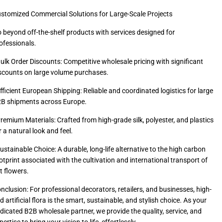
stomized Commercial Solutions for Large-Scale Projects
 beyond off-the-shelf products with services designed for
ofessionals.
Bulk Order Discounts: Competitive wholesale pricing with significant
scounts on large volume purchases.
Efficient European Shipping: Reliable and coordinated logistics for large
B shipments across Europe.
Premium Materials: Crafted from high-grade silk, polyester, and plastics
r a natural look and feel.
Sustainable Choice: A durable, long-life alternative to the high carbon
otprint associated with the cultivation and international transport of
t flowers.
nclusion: For professional decorators, retailers, and businesses, high-
d artificial flora is the smart, sustainable, and stylish choice. As your
dicated B2B wholesale partner, we provide the quality, service, and
pertise to bring your vision to life, effortlessly.