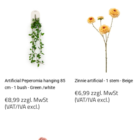
Artificial Peperomia hanging 85
Zinnie artificial - 1 stem - Beige
cm - 1 bush - Green /white
Regular
€6,99 zzgl. MwSt
Regular
price
€8,99 zzgl. MwSt
(VAT/IVA excl.)
price
(VAT/IVA excl.)
€6,99
€8,99
zzgl.
zzgl.
MwSt
MwSt
(VAT/IVA
(VAT/IVA
excl.)