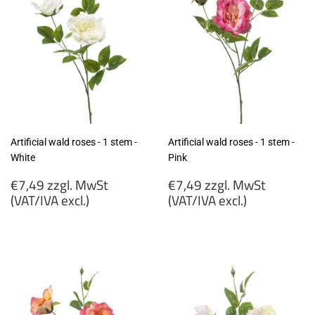
Artificial wald roses - 1 stem -
Artificial wald roses - 1 stem -
White
Pink
Regular
Regular
€7,49 zzgl. MwSt
€7,49 zzgl. MwSt
price
price
(VAT/IVA excl.)
(VAT/IVA excl.)
€7,49
€7,49
zzgl.
zzgl.
MwSt
MwSt
(VAT/IVA
(VAT/IVA
excl.)
excl.)