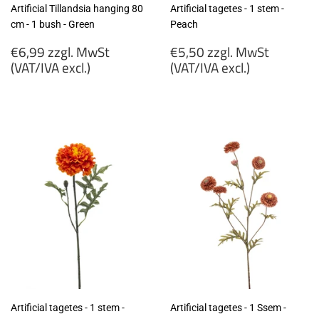
Artificial Tillandsia hanging 80
Artificial tagetes - 1 stem -
cm - 1 bush - Green
Peach
Regular
Regular
€6,99 zzgl. MwSt
€5,50 zzgl. MwSt
price
price
(VAT/IVA excl.)
(VAT/IVA excl.)
€6,99
€5,50
zzgl.
zzgl.
MwSt
MwSt
(VAT/IVA
(VAT/IVA
excl.)
excl.)
Artificial tagetes - 1 stem -
Artificial tagetes - 1 Ssem -