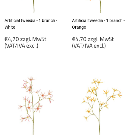
Artificial tweedia - 1 branch -
Artificial tweedia - 1 branch -
White
Orange
Regular
Regular
€4,70 zzgl. MwSt
€4,70 zzgl. MwSt
price
price
(VAT/IVA excl.)
(VAT/IVA excl.)
€4,70
€4,70
zzgl.
zzgl.
MwSt
MwSt
(VAT/IVA
(VAT/IVA
excl.)
excl.)