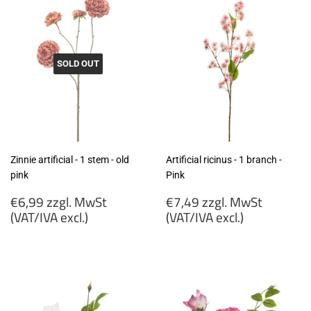
excl.)
SOLD OUT
Zinnie artificial - 1 stem - old
Artificial ricinus - 1 branch -
pink
Pink
Regular
Regular
€6,99 zzgl. MwSt
€7,49 zzgl. MwSt
price
price
(VAT/IVA excl.)
(VAT/IVA excl.)
€6,99
€7,49
zzgl.
zzgl.
MwSt
MwSt
(VAT/IVA
(VAT/IVA
excl.)
excl.)