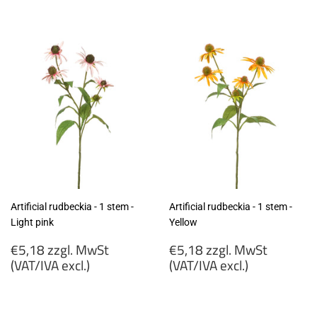
zzgl.
zzgl.
MwSt
MwSt
(VAT/IVA
(VAT/IVA
excl.)
excl.)
Artificial rudbeckia - 1 stem -
Artificial rudbeckia - 1 stem -
Light pink
Yellow
Regular
Regular
€5,18 zzgl. MwSt
€5,18 zzgl. MwSt
price
price
(VAT/IVA excl.)
(VAT/IVA excl.)
€5,18
€5,18
zzgl.
zzgl.