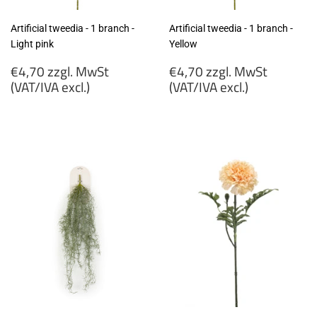
Artificial tweedia - 1 branch -
Artificial tweedia - 1 branch -
Light pink
Yellow
Regular
Regular
€4,70 zzgl. MwSt
€4,70 zzgl. MwSt
price
price
(VAT/IVA excl.)
(VAT/IVA excl.)
€4,70
€4,70
zzgl.
zzgl.
MwSt
MwSt
(VAT/IVA
(VAT/IVA
excl.)
excl.)