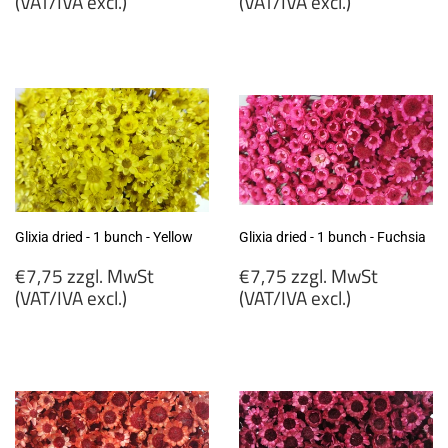
price
price
(VAT/IVA excl.)
(VAT/IVA excl.)
€9,50
€7,99
zzgl.
zzgl.
MwSt
MwSt
(VAT/IVA
(VAT/IVA
excl.)
excl.)
Glixia dried - 1 bunch - Yellow
Glixia dried - 1 bunch - Fuchsia
Regular
Regular
€7,75 zzgl. MwSt
€7,75 zzgl. MwSt
price
price
(VAT/IVA excl.)
(VAT/IVA excl.)
€7,75
€7,75
zzgl.
zzgl.
MwSt
MwSt
(VAT/IVA
(VAT/IVA
excl.)
excl.)