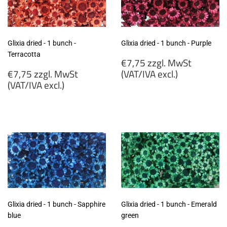
Glixia dried - 1 bunch -
Glixia dried - 1 bunch - Purple
Terracotta
Regular
€7,75 zzgl. MwSt
Regular
price
€7,75 zzgl. MwSt
(VAT/IVA excl.)
price
(VAT/IVA excl.)
€7,75
€7,75
zzgl.
zzgl.
MwSt
MwSt
(VAT/IVA
(VAT/IVA
excl.)
excl.)
Glixia dried - 1 bunch - Sapphire
Glixia dried - 1 bunch - Emerald
blue
green