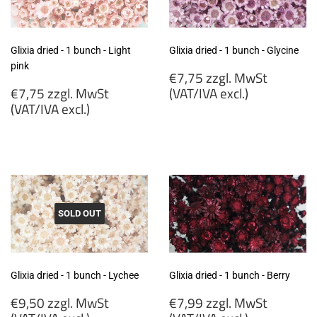
Glixia dried - 1 bunch - Light
Glixia dried - 1 bunch - Glycine
pink
Regular
€7,75 zzgl. MwSt
Regular
price
€7,75 zzgl. MwSt
(VAT/IVA excl.)
price
(VAT/IVA excl.)
€7,75
€7,75
zzgl.
zzgl.
MwSt
MwSt
(VAT/IVA
(VAT/IVA
excl.)
excl.)
SOLD OUT
Glixia dried - 1 bunch - Lychee
Glixia dried - 1 bunch - Berry
Regular
Regular
€9,50 zzgl. MwSt
€7,99 zzgl. MwSt