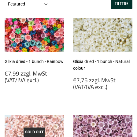
FILTERS
Glixia dried - 1 bunch - Rainbow
Glixia dried - 1 bunch - Natural
colour
Regular
€7,99 zzgl. MwSt
price
Regular
(VAT/IVA excl.)
€7,75 zzgl. MwSt
price
(VAT/IVA excl.)
€7,99
zzgl.
€7,75
MwSt
zzgl.
(VAT/IVA
MwSt
excl.)
(VAT/IVA
excl.)
SOLD OUT