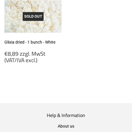
excl.)
(VAT/IVA
excl.)
SOLD OUT
Glixia dried - 1 bunch - White
Regular
€8,89 zzgl. MwSt
price
(VAT/IVA excl.)
€8,89
zzgl.
MwSt
(VAT/IVA
excl.)
Help & Information
About us