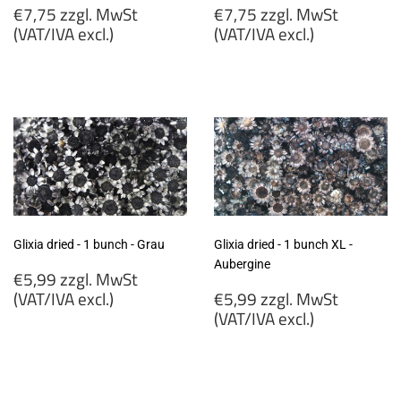
Regular
Regular
€7,75 zzgl. MwSt
€7,75 zzgl. MwSt
price
price
(VAT/IVA excl.)
(VAT/IVA excl.)
€7,75
€7,75
zzgl.
zzgl.
MwSt
MwSt
(VAT/IVA
(VAT/IVA
excl.)
excl.)
Glixia dried - 1 bunch - Grau
Glixia dried - 1 bunch XL -
Aubergine
Regular
€5,99 zzgl. MwSt
price
Regular
(VAT/IVA excl.)
€5,99 zzgl. MwSt
price
(VAT/IVA excl.)
€5,99
zzgl.
€5,99
MwSt
zzgl.
(VAT/IVA
MwSt