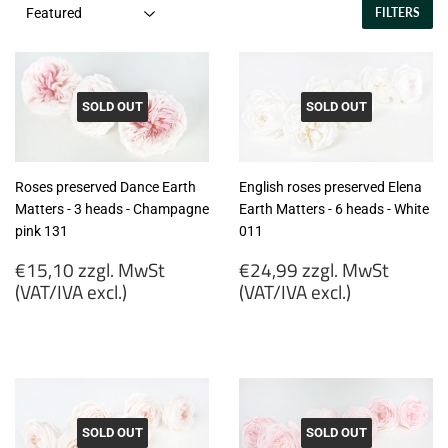
FILTERS
SOLD OUT
SOLD OUT
Roses preserved Dance Earth
English roses preserved Elena
Matters - 3 heads - Champagne
Earth Matters - 6 heads - White
pink 131
011
Regular
Regular
€15,10 zzgl. MwSt
€24,99 zzgl. MwSt
price
price
(VAT/IVA excl.)
(VAT/IVA excl.)
€15,10
€24,99
zzgl.
zzgl.
MwSt
MwSt
(VAT/IVA
(VAT/IVA
excl.)
excl.)
SOLD OUT
SOLD OUT