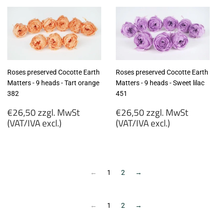
MwSt
MwSt
(VAT/IVA
(VAT/IVA
excl.)
excl.)
Roses preserved Cocotte Earth
Roses preserved Cocotte Earth
Matters - 9 heads - Tart orange
Matters - 9 heads - Sweet lilac
382
451
Regular
Regular
€26,50 zzgl. MwSt
€26,50 zzgl. MwSt
price
price
(VAT/IVA excl.)
(VAT/IVA excl.)
€26,50
€26,50
zzgl.
zzgl.
MwSt
MwSt
(VAT/IVA
(VAT/IVA
←
1
2
→
excl.)
excl.)
←
1
2
→