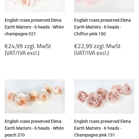
English roses preserved Elena
English roses preserved Elena
Earth Matters - 6 heads - White
Earth Matters - 6 heads -
champagne 021
Chiffon pink 100
Regular
Regular
€24,99 zzgl. MwSt
€22,99 zzgl. MwSt
price
price
(VAT/IVA excl.)
(VAT/IVA excl.)
€24,99
€22,99
zzgl.
zzgl.
MwSt
MwSt
(VAT/IVA
(VAT/IVA
excl.)
excl.)
English roses preserved Elena
English roses preserved Elena
Earth Matters - 6 heads - White
Earth Matters - 6 heads -
peach 370
Champagne pink 131