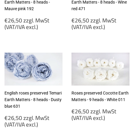
Earth Matters - 8 heads -
Earth Matters - 8 heads - Wine
Mauve pink 192
red 471
Regular
Regular
€26,50 zzgl. MwSt
€26,50 zzgl. MwSt
price
price
(VAT/IVA excl.)
(VAT/IVA excl.)
€26,50
€26,50
zzgl.
zzgl.
MwSt
MwSt
(VAT/IVA
(VAT/IVA
excl.)
excl.)
English roses preserved Temari
Roses preserved Cocotte Earth
Earth Matters - 8 heads - Dusty
Matters - 9 heads - White 011
blue 631
Regular
€26,50 zzgl. MwSt
Regular
price
€26,50 zzgl. MwSt
(VAT/IVA excl.)
price
(VAT/IVA excl.)
€26,50