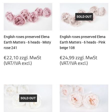
MwSt
MwSt
(VAT/IVA
(VAT/IVA
excl.)
excl.)
SOLD OUT
English roses preserved Elena
English roses preserved Elena
Earth Matters - 6 heads - Misty
Earth Matters - 6 heads - Pink
rose 241
beige 108
Regular
Regular
€22,10 zzgl. MwSt
€24,99 zzgl. MwSt
price
price
(VAT/IVA excl.)
(VAT/IVA excl.)
€22,10
€24,99
zzgl.
zzgl.
MwSt
MwSt
(VAT/IVA
(VAT/IVA
excl.)
excl.)
SOLD OUT