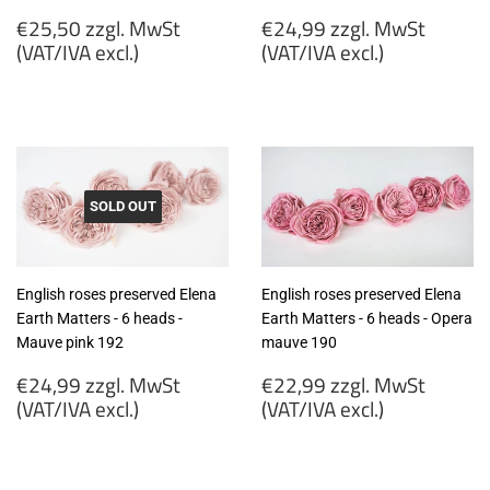
Regular
Regular
€25,50 zzgl. MwSt
€24,99 zzgl. MwSt
price
price
(VAT/IVA excl.)
(VAT/IVA excl.)
€25,50
€24,99
zzgl.
zzgl.
MwSt
MwSt
(VAT/IVA
(VAT/IVA
excl.)
excl.)
SOLD OUT
English roses preserved Elena
English roses preserved Elena
Earth Matters - 6 heads -
Earth Matters - 6 heads - Opera
Mauve pink 192
mauve 190
Regular
Regular
€24,99 zzgl. MwSt
€22,99 zzgl. MwSt
price
price
(VAT/IVA excl.)
(VAT/IVA excl.)
€24,99
€22,99
zzgl.
zzgl.