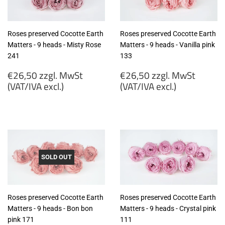
Roses preserved Cocotte Earth
Roses preserved Cocotte Earth
Matters - 9 heads - Misty Rose
Matters - 9 heads - Vanilla pink
241
133
Regular
Regular
€26,50 zzgl. MwSt
€26,50 zzgl. MwSt
price
price
(VAT/IVA excl.)
(VAT/IVA excl.)
€26,50
€26,50
zzgl.
zzgl.
MwSt
MwSt
(VAT/IVA
(VAT/IVA
excl.)
excl.)
SOLD OUT
Roses preserved Cocotte Earth
Roses preserved Cocotte Earth
Matters - 9 heads - Bon bon
Matters - 9 heads - Crystal pink
pink 171
111