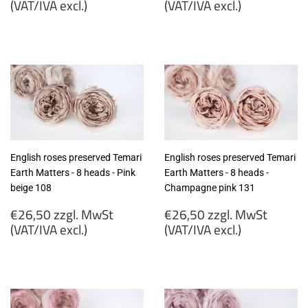
price
price
(VAT/IVA excl.)
(VAT/IVA excl.)
€27,50
€27,50
zzgl.
zzgl.
MwSt
MwSt
(VAT/IVA
(VAT/IVA
excl.)
excl.)
English roses preserved Temari
English roses preserved Temari
Earth Matters - 8 heads - Pink
Earth Matters - 8 heads -
beige 108
Champagne pink 131
Regular
Regular
€26,50 zzgl. MwSt
€26,50 zzgl. MwSt
price
price
(VAT/IVA excl.)
(VAT/IVA excl.)
€26,50
€26,50
zzgl.
zzgl.
MwSt
MwSt
(VAT/IVA
(VAT/IVA