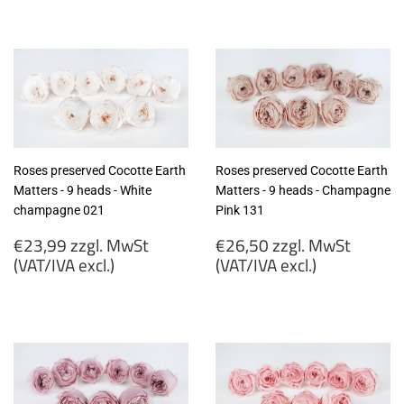
€26,50
zzgl.
zzgl.
MwSt
MwSt
(VAT/IVA
(VAT/IVA
excl.)
excl.)
Roses preserved Cocotte Earth
Roses preserved Cocotte Earth
Matters - 9 heads - White
Matters - 9 heads - Champagne
champagne 021
Pink 131
Regular
Regular
€23,99 zzgl. MwSt
€26,50 zzgl. MwSt
price
price
(VAT/IVA excl.)
(VAT/IVA excl.)
€23,99
€26,50
zzgl.
zzgl.
MwSt
MwSt
(VAT/IVA
(VAT/IVA
excl.)
excl.)