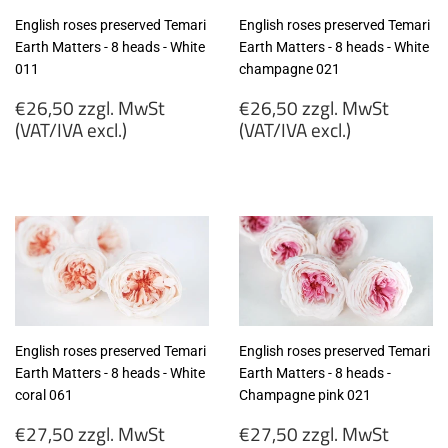
English roses preserved Temari
English roses preserved Temari
Earth Matters - 8 heads - White
Earth Matters - 8 heads - White
011
champagne 021
Regular
Regular
€26,50 zzgl. MwSt
€26,50 zzgl. MwSt
price
price
(VAT/IVA excl.)
(VAT/IVA excl.)
€26,50
€26,50
zzgl.
zzgl.
MwSt
MwSt
(VAT/IVA
(VAT/IVA
excl.)
excl.)
English roses preserved Temari
English roses preserved Temari
Earth Matters - 8 heads - White
Earth Matters - 8 heads -
coral 061
Champagne pink 021
Regular
Regular
€27,50 zzgl. MwSt
€27,50 zzgl. MwSt