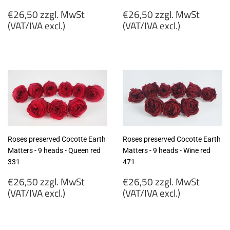
Regular
Regular
€26,50 zzgl. MwSt
€26,50 zzgl. MwSt
price
price
(VAT/IVA excl.)
(VAT/IVA excl.)
€26,50
€26,50
zzgl.
zzgl.
MwSt
MwSt
(VAT/IVA
(VAT/IVA
excl.)
excl.)
Roses preserved Cocotte Earth
Roses preserved Cocotte Earth
Matters - 9 heads - Queen red
Matters - 9 heads - Wine red
331
471
Regular
Regular
€26,50 zzgl. MwSt
€26,50 zzgl. MwSt
price
price
(VAT/IVA excl.)
(VAT/IVA excl.)
€26,50
€26,50
zzgl.
zzgl.