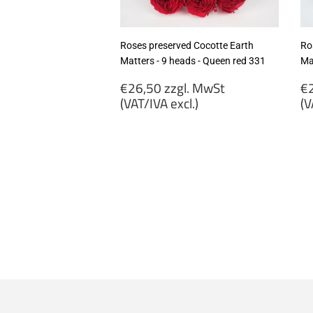
Roses preserved Cocotte Earth
Ro
Matters - 9 heads - Queen red 331
Ma
Regular
R
€26,50 zzgl. MwSt
€2
price
p
(VAT/IVA excl.)
(V
€26,50
€
zzgl.
zz
MwSt
M
(VAT/IVA
(
excl.)
ex