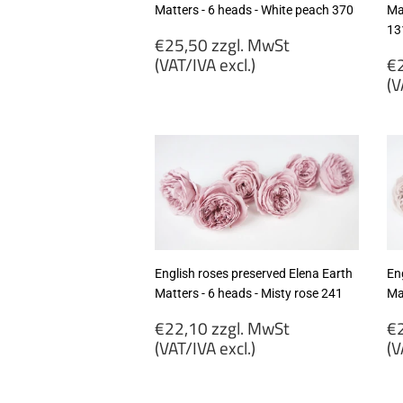
Matters - 6 heads - White peach 370
Ma
13
Regular
€25,50 zzgl. MwSt
price
R
(VAT/IVA excl.)
€2
p
(V
€25,50
zzgl.
€
MwSt
zz
(VAT/IVA
M
excl.)
(
ex
English roses preserved Elena Earth
En
Matters - 6 heads - Misty rose 241
Mat
Regular
R
€22,10 zzgl. MwSt
€2
price
p
(VAT/IVA excl.)
(V
€22,10
€
zzgl.
zz