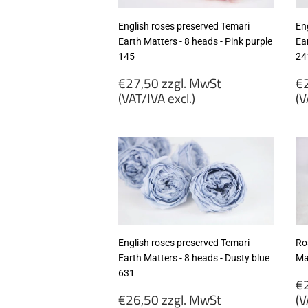
English roses preserved Temari
En
Earth Matters - 8 heads - Pink purple
Ear
145
24
Regular
R
€27,50 zzgl. MwSt
€2
price
p
(VAT/IVA excl.)
(V
€27,50
€
zzgl.
zz
MwSt
M
(VAT/IVA
(
excl.)
ex
English roses preserved Temari
Ro
Earth Matters - 8 heads - Dusty blue
Ma
631
R
€2
Regular
p
€26,50 zzgl. MwSt
(V