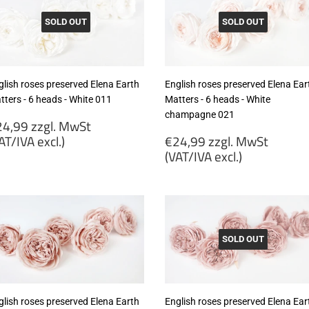
SOLD OUT
SOLD OUT
glish roses preserved Elena Earth
English roses preserved Elena Ear
tters - 6 heads - White 011
Matters - 6 heads - White
champagne 021
egular
4,99 zzgl. MwSt
rice
Regular
AT/IVA excl.)
€24,99 zzgl. MwSt
price
(VAT/IVA excl.)
24,99
gl.
€24,99
wSt
zzgl.
VAT/IVA
MwSt
cl.)
(VAT/IVA
excl.)
SOLD OUT
glish roses preserved Elena Earth
English roses preserved Elena Ear