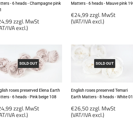
tters - 6 heads - Champagne pink
Matters - 6 heads - Mauve pink 1
1
Regular
€24,99 zzgl. MwSt
egular
price
4,99 zzgl. MwSt
(VAT/IVA excl.)
rice
AT/IVA excl.)
€24,99
24,99
zzgl.
gl.
MwSt
wSt
(VAT/IVA
VAT/IVA
excl.)
cl.)
SOLD OUT
SOLD OUT
glish roses preserved Elena Earth
English roses preserved Temari
ters - 6 heads - Pink beige 108
Earth Matters - 8 heads - White 0
egular
Regular
4,99 zzgl. MwSt
€26,50 zzgl. MwSt
rice
price
AT/IVA excl.)
(VAT/IVA excl.)
24,99
€26,50
gl.
zzgl.