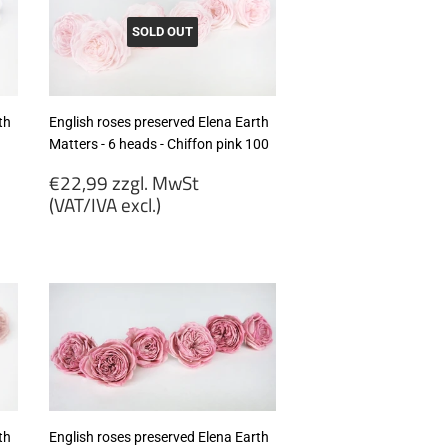
SOLD OUT
th
English roses preserved Elena Earth
Matters - 6 heads - Chiffon pink 100
Regular
€22,99 zzgl. MwSt
price
(VAT/IVA excl.)
€22,99
zzgl.
MwSt
(VAT/IVA
excl.)
th
English roses preserved Elena Earth