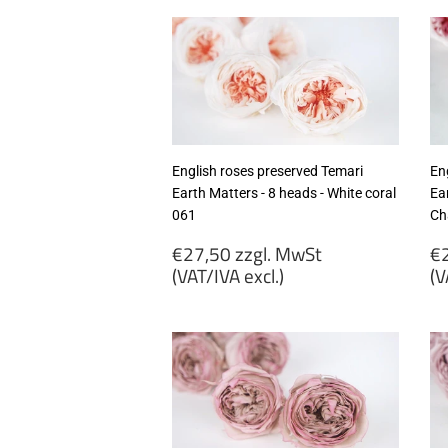
MwSt
M
(VAT/IVA
(
excl.)
ex
English roses preserved Temari
En
Earth Matters - 8 heads - White coral
Ear
061
Ch
Regular
R
€27,50 zzgl. MwSt
€2
price
p
(VAT/IVA excl.)
(V
€27,50
€
zzgl.
zz
MwSt
M
(VAT/IVA
(
excl.)
ex