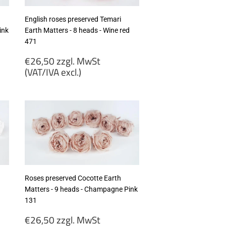
English roses preserved Temari
ink
Earth Matters - 8 heads - Wine red
471
Regular
€26,50 zzgl. MwSt
price
(VAT/IVA excl.)
€26,50
zzgl.
MwSt
(VAT/IVA
excl.)
Roses preserved Cocotte Earth
Matters - 9 heads - Champagne Pink
131
Regular
€26,50 zzgl. MwSt