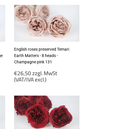
zzgl.
MwSt
(VAT/IVA
excl.)
English roses preserved Temari
ge
Earth Matters - 8 heads -
Champagne pink 131
Regular
€26,50 zzgl. MwSt
price
(VAT/IVA excl.)
€26,50
zzgl.
MwSt
(VAT/IVA
excl.)