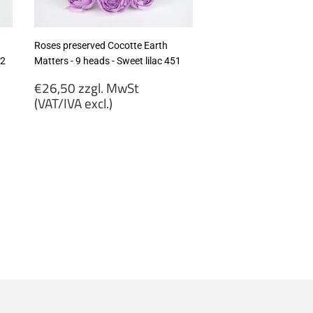
Roses preserved Cocotte Earth
82
Matters - 9 heads - Sweet lilac 451
Regular
€26,50 zzgl. MwSt
price
(VAT/IVA excl.)
€26,50
zzgl.
MwSt
(VAT/IVA
excl.)