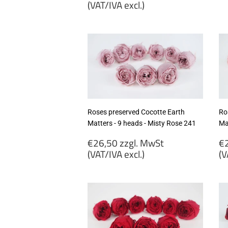
price
(VAT/IVA excl.)
€
€26,50
zz
zzgl.
M
MwSt
(
(VAT/IVA
ex
excl.)
Roses preserved Cocotte Earth
Ro
Matters - 9 heads - Misty Rose 241
Mat
Regular
R
€26,50 zzgl. MwSt
€2
price
p
(VAT/IVA excl.)
(V
€26,50
€
zzgl.
zz
MwSt
M
(VAT/IVA
(
excl.)
ex