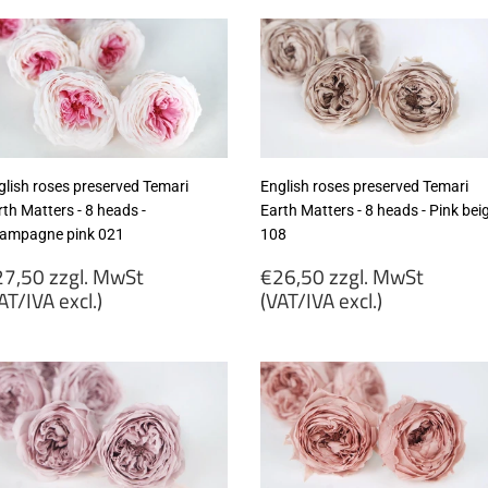
wSt
MwSt
VAT/IVA
(VAT/IVA
cl.)
excl.)
glish roses preserved Temari
English roses preserved Temari
th Matters - 8 heads -
Earth Matters - 8 heads - Pink bei
ampagne pink 021
108
egular
Regular
7,50 zzgl. MwSt
€26,50 zzgl. MwSt
rice
price
AT/IVA excl.)
(VAT/IVA excl.)
27,50
€26,50
gl.
zzgl.
wSt
MwSt
VAT/IVA
(VAT/IVA
cl.)
excl.)