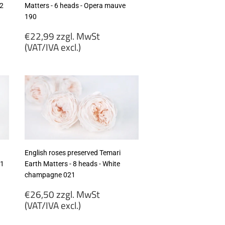
92
Matters - 6 heads - Opera mauve
190
Regular
€22,99 zzgl. MwSt
price
(VAT/IVA excl.)
€22,99
zzgl.
MwSt
(VAT/IVA
excl.)
English roses preserved Temari
11
Earth Matters - 8 heads - White
champagne 021
Regular
€26,50 zzgl. MwSt
price
(VAT/IVA excl.)
€26,50