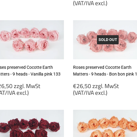
price
(VAT/IVA excl.)
26,50
gl.
€23,99
wSt
zzgl.
VAT/IVA
MwSt
cl.)
(VAT/IVA
excl.)
SOLD OUT
ses preserved Cocotte Earth
Roses preserved Cocotte Earth
ters - 9 heads - Vanilla pink 133
Matters - 9 heads - Bon bon pink 
egular
Regular
6,50 zzgl. MwSt
€26,50 zzgl. MwSt
rice
price
AT/IVA excl.)
(VAT/IVA excl.)
26,50
€26,50
gl.
zzgl.
wSt
MwSt
VAT/IVA
(VAT/IVA
cl.)
excl.)