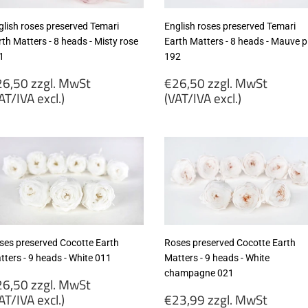
glish roses preserved Temari
English roses preserved Temari
th Matters - 8 heads - Misty rose
Earth Matters - 8 heads - Mauve p
1
192
egular
Regular
6,50 zzgl. MwSt
€26,50 zzgl. MwSt
rice
price
AT/IVA excl.)
(VAT/IVA excl.)
26,50
€26,50
gl.
zzgl.
wSt
MwSt
VAT/IVA
(VAT/IVA
cl.)
excl.)
ses preserved Cocotte Earth
Roses preserved Cocotte Earth
tters - 9 heads - White 011
Matters - 9 heads - White
champagne 021
egular
6,50 zzgl. MwSt
rice
Regular
AT/IVA excl.)
€23,99 zzgl. MwSt