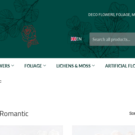
DECO FLOWERS, FOLIAGE, M
EN
OWERS
FOLIAGE
LICHENS & MOSS
ARTIFICIAL F
c
 Romantic
Sor