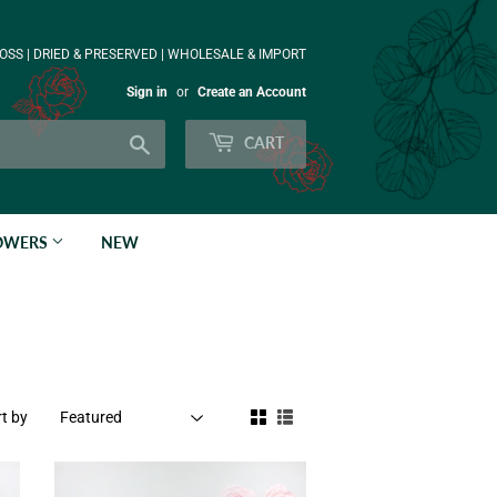
OSS | DRIED & PRESERVED | WHOLESALE & IMPORT
Sign in
or
Create an Account
Search
CART
LOWERS
NEW
t by