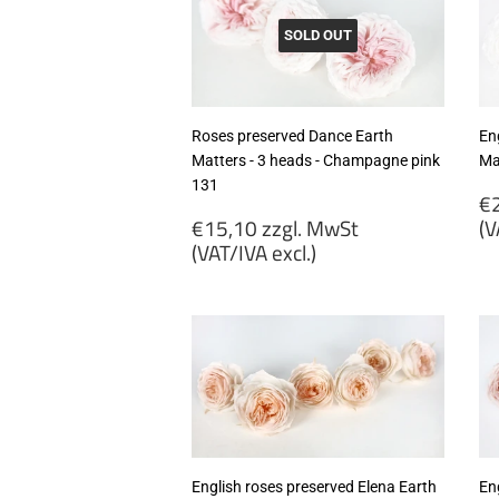
SOLD OUT
Roses preserved Dance Earth
En
Matters - 3 heads - Champagne pink
Ma
131
R
€2
Regular
p
€15,10 zzgl. MwSt
(V
price
(VAT/IVA excl.)
€
€15,10
zz
zzgl.
M
MwSt
(
(VAT/IVA
ex
excl.)
English roses preserved Elena Earth
En