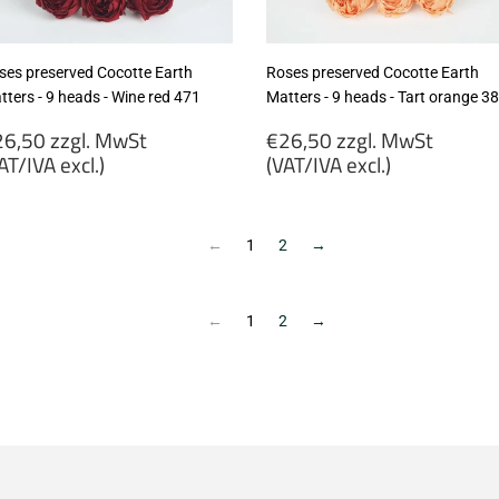
ses preserved Cocotte Earth
Roses preserved Cocotte Earth
tters - 9 heads - Wine red 471
Matters - 9 heads - Tart orange 3
egular
Regular
6,50 zzgl. MwSt
€26,50 zzgl. MwSt
rice
price
AT/IVA excl.)
(VAT/IVA excl.)
26,50
€26,50
gl.
zzgl.
wSt
MwSt
←
1
2
→
VAT/IVA
(VAT/IVA
cl.)
excl.)
←
1
2
→