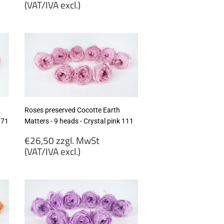
price
(VAT/IVA excl.)
€26,50
zzgl.
MwSt
(VAT/IVA
excl.)
Roses preserved Cocotte Earth
171
Matters - 9 heads - Crystal pink 111
Regular
€26,50 zzgl. MwSt
price
(VAT/IVA excl.)
€26,50
zzgl.
MwSt
(VAT/IVA
excl.)