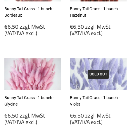
Bunny Tail Grass - 1 bunch -
Bunny Tail Grass - 1 bunch -
Bordeaux
Hazelnut
Regular
Regular
€6,50 zzgl. MwSt
€6,50 zzgl. MwSt
price
price
(VAT/IVA excl.)
(VAT/IVA excl.)
€6,50
€6,50
zzgl.
zzgl.
MwSt
MwSt
(VAT/IVA
(VAT/IVA
excl.)
excl.)
SOLD OUT
Bunny Tail Grass - 1 bunch -
Bunny Tail Grass - 1 bunch -
Glycine
Violet
Regular
Regular
€6,50 zzgl. MwSt
€6,50 zzgl. MwSt
price
price
(VAT/IVA excl.)
(VAT/IVA excl.)