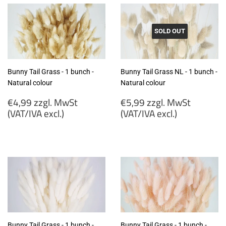
SOLD OUT
Bunny Tail Grass - 1 bunch -
Bunny Tail Grass NL - 1 bunch -
Natural colour
Natural colour
Regular
Regular
€4,99 zzgl. MwSt
€5,99 zzgl. MwSt
price
price
(VAT/IVA excl.)
(VAT/IVA excl.)
€4,99
€5,99
zzgl.
zzgl.
MwSt
MwSt
(VAT/IVA
(VAT/IVA
excl.)
excl.)
Bunny Tail Grass - 1 bunch -
Bunny Tail Grass - 1 bunch -