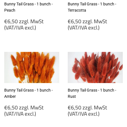
Bunny Tail Grass - 1 bunch -
Bunny Tail Grass - 1 bunch -
Peach
Terracotta
Regular
Regular
€6,50 zzgl. MwSt
€6,50 zzgl. MwSt
price
price
(VAT/IVA excl.)
(VAT/IVA excl.)
€6,50
€6,50
zzgl.
zzgl.
MwSt
MwSt
(VAT/IVA
(VAT/IVA
excl.)
excl.)
Bunny Tail Grass - 1 bunch -
Bunny Tail Grass - 1 bunch -
Amber
Rust
Regular
Regular
€6,50 zzgl. MwSt
€6,50 zzgl. MwSt
price
price
(VAT/IVA excl.)
(VAT/IVA excl.)
€6,50
€6,50