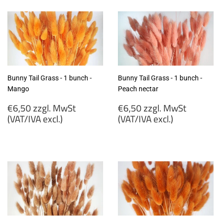
MwSt
MwSt
(VAT/IVA
(VAT/IVA
excl.)
excl.)
Bunny Tail Grass - 1 bunch -
Bunny Tail Grass - 1 bunch -
Mango
Peach nectar
Regular
Regular
€6,50 zzgl. MwSt
€6,50 zzgl. MwSt
price
price
(VAT/IVA excl.)
(VAT/IVA excl.)
€6,50
€6,50
zzgl.
zzgl.
MwSt
MwSt
(VAT/IVA
(VAT/IVA
excl.)
excl.)