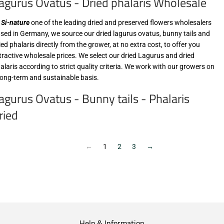
agurus Ovatus - Dried phalaris Wholesale
t
Si-nature
one of the leading dried and preserved flowers wholesalers
sed in Germany, we source our dried lagurus ovatus, bunny tails and
ied phalaris directly from the grower, at no extra cost, to offer you
tractive wholesale prices. We select our dried Lagurus and dried
alaris according to strict quality criteria. We work with our growers on
long-term and sustainable basis.
agurus Ovatus - Bunny tails - Phalaris
ried
←
1
2
3
→
Help & Information