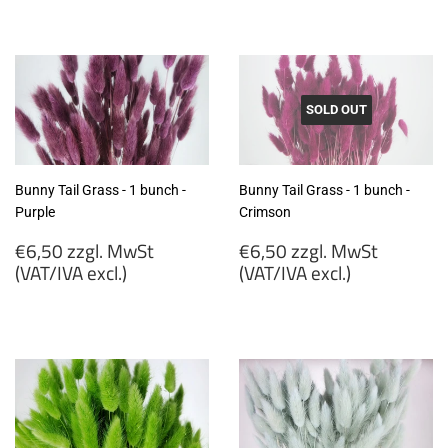
€6,50
€6,50
zzgl.
zzgl.
MwSt
MwSt
(VAT/IVA
(VAT/IVA
excl.)
excl.)
SOLD OUT
Bunny Tail Grass - 1 bunch -
Bunny Tail Grass - 1 bunch -
Purple
Crimson
Regular
Regular
€6,50 zzgl. MwSt
€6,50 zzgl. MwSt
price
price
(VAT/IVA excl.)
(VAT/IVA excl.)
€6,50
€6,50
zzgl.
zzgl.
MwSt
MwSt
(VAT/IVA
(VAT/IVA
excl.)
excl.)