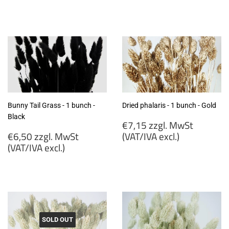
€6,50
€6,50
zzgl.
zzgl.
MwSt
MwSt
(VAT/IVA
(VAT/IVA
excl.)
excl.)
Bunny Tail Grass - 1 bunch -
Dried phalaris - 1 bunch - Gold
Black
Regular
€7,15 zzgl. MwSt
Regular
price
€6,50 zzgl. MwSt
(VAT/IVA excl.)
price
(VAT/IVA excl.)
€7,15
€6,50
zzgl.
zzgl.
MwSt
MwSt
(VAT/IVA
(VAT/IVA
excl.)
excl.)
SOLD OUT