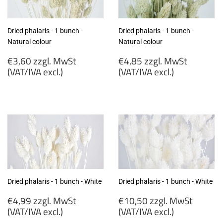
Dried phalaris - 1 bunch -
Dried phalaris - 1 bunch -
Natural colour
Natural colour
Regular
Regular
€3,60 zzgl. MwSt
€4,85 zzgl. MwSt
price
price
(VAT/IVA excl.)
(VAT/IVA excl.)
€3,60
€4,85
zzgl.
zzgl.
MwSt
MwSt
(VAT/IVA
(VAT/IVA
excl.)
excl.)
Dried phalaris - 1 bunch - White
Dried phalaris - 1 bunch - White
Regular
Regular
€4,99 zzgl. MwSt
€10,50 zzgl. MwSt
price
price
(VAT/IVA excl.)
(VAT/IVA excl.)