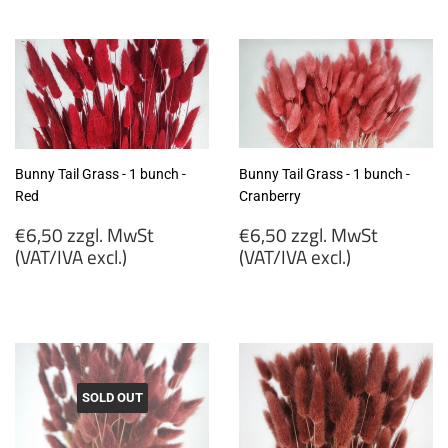
zzgl.
zzgl.
MwSt
MwSt
(VAT/IVA
(VAT/IVA
excl.)
excl.)
Bunny Tail Grass - 1 bunch -
Bunny Tail Grass - 1 bunch -
Red
Cranberry
Regular
Regular
€6,50 zzgl. MwSt
€6,50 zzgl. MwSt
price
price
(VAT/IVA excl.)
(VAT/IVA excl.)
€6,50
€6,50
zzgl.
zzgl.
MwSt
MwSt
(VAT/IVA
(VAT/IVA
excl.)
excl.)
SOLD OUT