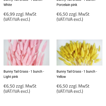
White
Porcelain pink
Regular
Regular
€6,99 zzgl. MwSt
€6,50 zzgl. MwSt
price
price
(VAT/IVA excl.)
(VAT/IVA excl.)
€6,99
€6,50
zzgl.
zzgl.
MwSt
MwSt
(VAT/IVA
(VAT/IVA
excl.)
excl.)
Bunny Tail Grass - 1 bunch -
Bunny Tail Grass - 1 bunch -
Light pink
Yellow
Regular
Regular
€6,50 zzgl. MwSt
€6,50 zzgl. MwSt
price
price
(VAT/IVA excl.)
(VAT/IVA excl.)
€6,50
€6,50
zzgl.
zzgl.