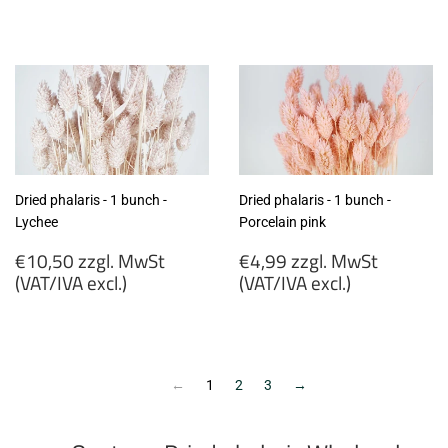
€4,99
€10,50
zzgl.
zzgl.
MwSt
MwSt
(VAT/IVA
(VAT/IVA
excl.)
excl.)
Dried phalaris - 1 bunch -
Dried phalaris - 1 bunch -
Lychee
Porcelain pink
Regular
Regular
€10,50 zzgl. MwSt
€4,99 zzgl. MwSt
price
price
(VAT/IVA excl.)
(VAT/IVA excl.)
€10,50
€4,99
zzgl.
zzgl.
MwSt
MwSt
(VAT/IVA
(VAT/IVA
←
1
2
3
→
excl.)
excl.)