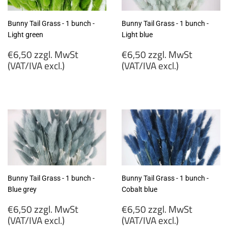
Bunny Tail Grass - 1 bunch -
Bunny Tail Grass - 1 bunch -
Light green
Light blue
Regular
Regular
€6,50 zzgl. MwSt
€6,50 zzgl. MwSt
price
price
(VAT/IVA excl.)
(VAT/IVA excl.)
€6,50
€6,50
zzgl.
zzgl.
MwSt
MwSt
(VAT/IVA
(VAT/IVA
excl.)
excl.)
Bunny Tail Grass - 1 bunch -
Bunny Tail Grass - 1 bunch -
Blue grey
Cobalt blue
Regular
Regular
€6,50 zzgl. MwSt
€6,50 zzgl. MwSt
price
price
(VAT/IVA excl.)
(VAT/IVA excl.)