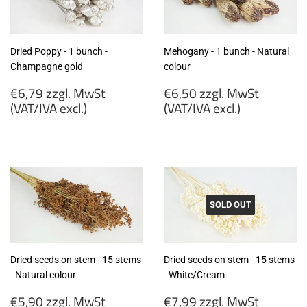
Dried Poppy - 1 bunch -
Mehogany - 1 bunch - Natural
Champagne gold
colour
Regular
Regular
€6,79 zzgl. MwSt
€6,50 zzgl. MwSt
price
price
(VAT/IVA excl.)
(VAT/IVA excl.)
€6,79
€6,50
zzgl.
zzgl.
MwSt
MwSt
(VAT/IVA
(VAT/IVA
excl.)
excl.)
SOLD OUT
Dried seeds on stem - 15 stems
Dried seeds on stem - 15 stems
- Natural colour
- White/Cream
Regular
Regular
€5,90 zzgl. MwSt
€7,99 zzgl. MwSt