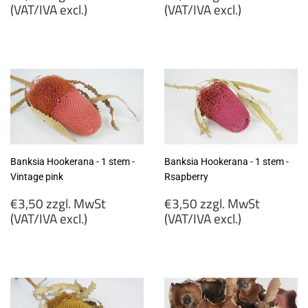
price
price
(VAT/IVA excl.)
(VAT/IVA excl.)
€5,90
€7,99
zzgl.
zzgl.
MwSt
MwSt
(VAT/IVA
(VAT/IVA
excl.)
excl.)
Banksia Hookerana - 1 stem -
Banksia Hookerana - 1 stem -
Vintage pink
Rsapberry
Regular
Regular
€3,50 zzgl. MwSt
€3,50 zzgl. MwSt
price
price
(VAT/IVA excl.)
(VAT/IVA excl.)
€3,50
€3,50
zzgl.
zzgl.
MwSt
MwSt
(VAT/IVA
(VAT/IVA
excl.)
excl.)