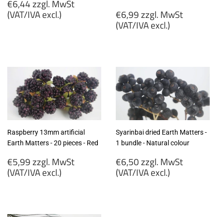
Regular
€6,44 zzgl. MwSt
price
Regular
(VAT/IVA excl.)
€6,99 zzgl. MwSt
price
(VAT/IVA excl.)
€6,44
zzgl.
€6,99
MwSt
zzgl.
(VAT/IVA
MwSt
excl.)
(VAT/IVA
excl.)
Raspberry 13mm artificial
Syarinbai dried Earth Matters -
Earth Matters - 20 pieces - Red
1 bundle - Natural colour
Regular
Regular
€5,99 zzgl. MwSt
€6,50 zzgl. MwSt
price
price
(VAT/IVA excl.)
(VAT/IVA excl.)
€5,99
€6,50
zzgl.
zzgl.
MwSt
MwSt