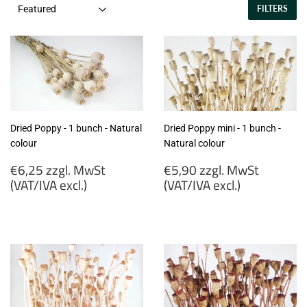
FILTERS
Dried Poppy - 1 bunch - Natural
Dried Poppy mini - 1 bunch -
colour
Natural colour
Regular
Regular
€6,25 zzgl. MwSt
€5,90 zzgl. MwSt
price
price
(VAT/IVA excl.)
(VAT/IVA excl.)
€6,25
€5,90
zzgl.
zzgl.
MwSt
MwSt
(VAT/IVA
(VAT/IVA
excl.)
excl.)