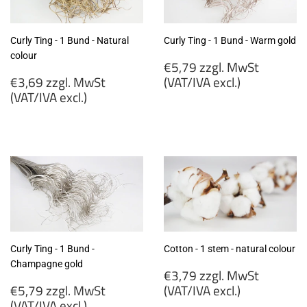
Curly Ting - 1 Bund - Natural
Curly Ting - 1 Bund - Warm gold
colour
Regular
€5,79 zzgl. MwSt
Regular
price
€3,69 zzgl. MwSt
(VAT/IVA excl.)
price
(VAT/IVA excl.)
€5,79
€3,69
zzgl.
zzgl.
MwSt
MwSt
(VAT/IVA
(VAT/IVA
excl.)
excl.)
Curly Ting - 1 Bund -
Cotton - 1 stem - natural colour
Champagne gold
Regular
€3,79 zzgl. MwSt
Regular
price
€5,79 zzgl. MwSt
(VAT/IVA excl.)
price
(VAT/IVA excl.)