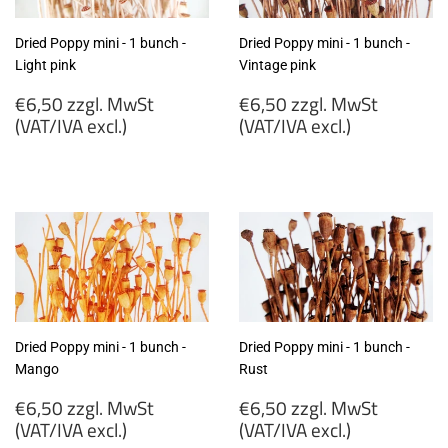
Dried Poppy mini - 1 bunch -
Dried Poppy mini - 1 bunch -
Light pink
Vintage pink
Regular
Regular
€6,50 zzgl. MwSt
€6,50 zzgl. MwSt
price
price
(VAT/IVA excl.)
(VAT/IVA excl.)
€6,50
€6,50
zzgl.
zzgl.
MwSt
MwSt
(VAT/IVA
(VAT/IVA
excl.)
excl.)
Dried Poppy mini - 1 bunch -
Dried Poppy mini - 1 bunch -
Mango
Rust
Regular
Regular
€6,50 zzgl. MwSt
€6,50 zzgl. MwSt
price
price
(VAT/IVA excl.)
(VAT/IVA excl.)