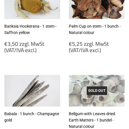
Banksia Hookerana - 1 stem -
Palm Cup on stem - 1 bunch -
Saffron yellow
Natural colour
Regular
Regular
€3,50 zzgl. MwSt
€5,25 zzgl. MwSt
price
price
(VAT/IVA excl.)
(VAT/IVA excl.)
€3,50
€5,25
zzgl.
zzgl.
MwSt
MwSt
(VAT/IVA
(VAT/IVA
excl.)
excl.)
SOLD OUT
Babala - 1 bunch - Champagne
Bellgum with Leaves dried
gold
Earth Matters - 1 bundel -
Natural colour