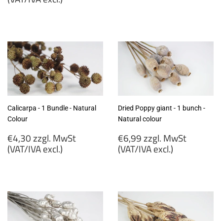
€3,79
€5,79
zzgl.
zzgl.
MwSt
MwSt
(VAT/IVA
(VAT/IVA
excl.)
excl.)
Calicarpa - 1 Bundle - Natural
Dried Poppy giant - 1 bunch -
Colour
Natural colour
Regular
Regular
€4,30 zzgl. MwSt
€6,99 zzgl. MwSt
price
price
(VAT/IVA excl.)
(VAT/IVA excl.)
€4,30
€6,99
zzgl.
zzgl.
MwSt
MwSt
(VAT/IVA
(VAT/IVA
excl.)
excl.)