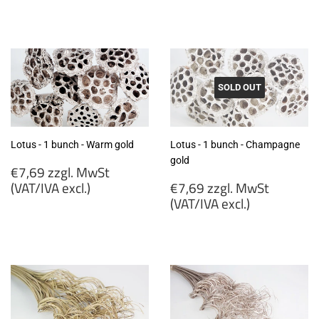
€6,50
€6,50
zzgl.
zzgl.
MwSt
MwSt
(VAT/IVA
(VAT/IVA
excl.)
excl.)
SOLD OUT
Lotus - 1 bunch - Warm gold
Lotus - 1 bunch - Champagne
gold
Regular
€7,69 zzgl. MwSt
price
Regular
(VAT/IVA excl.)
€7,69 zzgl. MwSt
price
(VAT/IVA excl.)
€7,69
zzgl.
€7,69
MwSt
zzgl.
(VAT/IVA
MwSt
excl.)
(VAT/IVA
excl.)