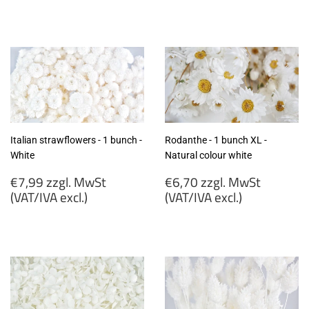
zzgl.
€8,20
MwSt
zzgl.
(VAT/IVA
MwSt
excl.)
(VAT/IVA
excl.)
Italian strawflowers - 1 bunch -
Rodanthe - 1 bunch XL -
White
Natural colour white
Regular
Regular
€7,99 zzgl. MwSt
€6,70 zzgl. MwSt
price
price
(VAT/IVA excl.)
(VAT/IVA excl.)
€7,99
€6,70
zzgl.
zzgl.
MwSt
MwSt
(VAT/IVA
(VAT/IVA
excl.)
excl.)