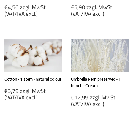
Regular
Regular
€4,50 zzgl. MwSt
€5,90 zzgl. MwSt
price
price
(VAT/IVA excl.)
(VAT/IVA excl.)
€4,50
€5,90
zzgl.
zzgl.
MwSt
MwSt
(VAT/IVA
(VAT/IVA
excl.)
excl.)
Cotton - 1 stem - natural colour
Umbrella Fern preserved - 1
bunch - Cream
Regular
€3,79 zzgl. MwSt
price
Regular
(VAT/IVA excl.)
€12,99 zzgl. MwSt
price
(VAT/IVA excl.)
€3,79
zzgl.
€12,99
MwSt
zzgl.
(VAT/IVA
MwSt