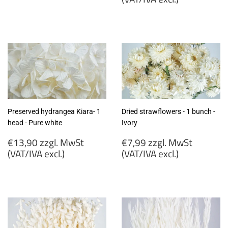
€5,99
zzgl.
€12,20
MwSt
zzgl.
(VAT/IVA
MwSt
excl.)
(VAT/IVA
excl.)
Preserved hydrangea Kiara- 1
Dried strawflowers - 1 bunch -
head - Pure white
Ivory
Regular
Regular
€13,90 zzgl. MwSt
€7,99 zzgl. MwSt
price
price
(VAT/IVA excl.)
(VAT/IVA excl.)
€13,90
€7,99
zzgl.
zzgl.
MwSt
MwSt
(VAT/IVA
(VAT/IVA
excl.)
excl.)