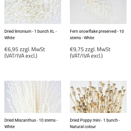
excl.)
excl.)
Dried limonium - 1 bunch XL -
Fern snowflake preserved - 10
White
stems - White
Regular
Regular
€6,95 zzgl. MwSt
€9,75 zzgl. MwSt
price
price
(VAT/IVA excl.)
(VAT/IVA excl.)
€6,95
€9,75
zzgl.
zzgl.
MwSt
MwSt
(VAT/IVA
(VAT/IVA
excl.)
excl.)
Dried Miscanthus - 10 stems -
Dried Poppy mini - 1 bunch -
White
Natural colour