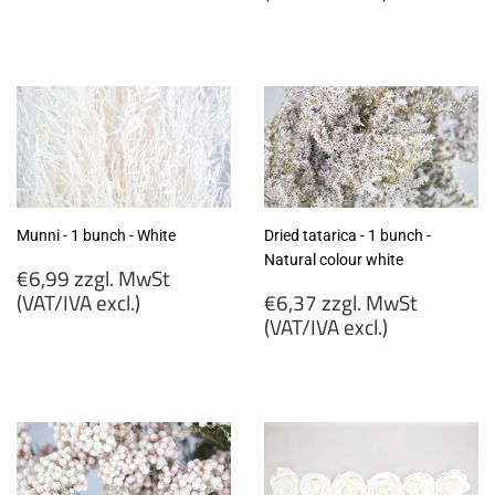
€8,60
zzgl.
€8,99
MwSt
zzgl.
(VAT/IVA
MwSt
excl.)
(VAT/IVA
excl.)
Munni - 1 bunch - White
Dried tatarica - 1 bunch -
Natural colour white
Regular
€6,99 zzgl. MwSt
price
Regular
(VAT/IVA excl.)
€6,37 zzgl. MwSt
price
(VAT/IVA excl.)
€6,99
zzgl.
€6,37
MwSt
zzgl.
(VAT/IVA
MwSt
excl.)
(VAT/IVA
excl.)