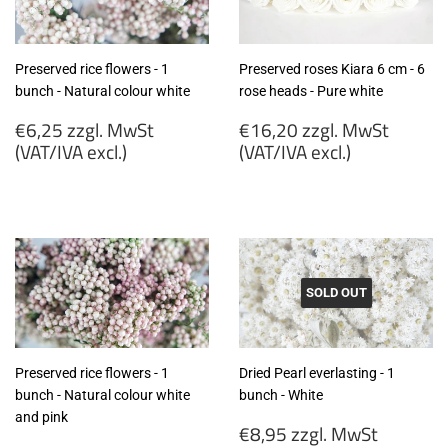
Preserved rice flowers - 1
Preserved roses Kiara 6 cm - 6
bunch - Natural colour white
rose heads - Pure white
Regular
Regular
€6,25 zzgl. MwSt
€16,20 zzgl. MwSt
price
price
(VAT/IVA excl.)
(VAT/IVA excl.)
€6,25
€16,20
zzgl.
zzgl.
MwSt
MwSt
(VAT/IVA
(VAT/IVA
excl.)
excl.)
SOLD OUT
Preserved rice flowers - 1
Dried Pearl everlasting - 1
bunch - Natural colour white
bunch - White
and pink
Regular
€8,95 zzgl. MwSt