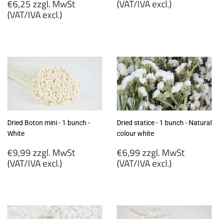
Regular
price
€6,25 zzgl. MwSt
(VAT/IVA excl.)
price
(VAT/IVA excl.)
€8,95
€6,25
zzgl.
zzgl.
MwSt
MwSt
(VAT/IVA
(VAT/IVA
excl.)
excl.)
Dried Boton mini - 1 bunch -
Dried statice - 1 bunch - Natural
White
colour white
Regular
Regular
€9,99 zzgl. MwSt
€6,99 zzgl. MwSt
price
price
(VAT/IVA excl.)
(VAT/IVA excl.)
€9,99
€6,99
zzgl.
zzgl.
MwSt
MwSt
(VAT/IVA
(VAT/IVA