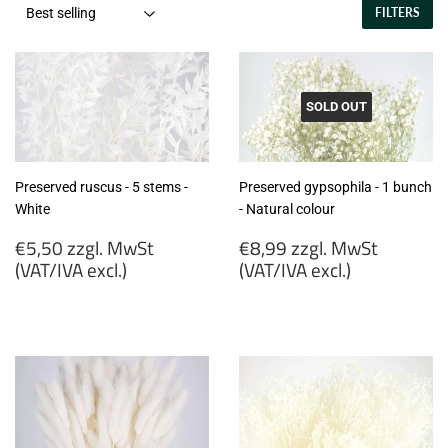
FILTERS
SOLD OUT
Preserved ruscus - 5 stems -
Preserved gypsophila - 1 bunch
White
- Natural colour
Regular
Regular
€5,50 zzgl. MwSt
€8,99 zzgl. MwSt
price
price
(VAT/IVA excl.)
(VAT/IVA excl.)
€5,50
€8,99
zzgl.
zzgl.
MwSt
MwSt
(VAT/IVA
(VAT/IVA
excl.)
excl.)