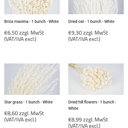
Briza maxima - 1 bunch - White
Dried oat - 1 bunch - White
Regular
Regular
€6,50 zzgl. MwSt
€9,30 zzgl. MwSt
price
price
(VAT/IVA excl.)
(VAT/IVA excl.)
€6,50
€9,30
zzgl.
zzgl.
MwSt
MwSt
(VAT/IVA
(VAT/IVA
excl.)
excl.)
Star grass - 1 bunch - White
Dried hill flowers - 1 bunch -
White
Regular
€8,60 zzgl. MwSt
price
Regular
(VAT/IVA excl.)
€8,99 zzgl. MwSt
price
(VAT/IVA excl.)