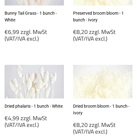
Bunny Tail Grass - 1 bunch -
Preserved broom bloom - 1
White
bunch - Ivory
Regular
Regular
€6,99 zzgl. MwSt
€8,20 zzgl. MwSt
price
price
(VAT/IVA excl.)
(VAT/IVA excl.)
€6,99
€8,20
zzgl.
zzgl.
MwSt
MwSt
(VAT/IVA
(VAT/IVA
excl.)
excl.)
Dried phalaris - 1 bunch - White
Dried broom bloom - 1 bunch -
Ivory
Regular
€4,99 zzgl. MwSt
price
Regular
(VAT/IVA excl.)
€8,20 zzgl. MwSt
price
(VAT/IVA excl.)
€4,99