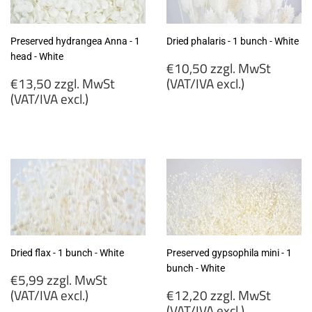
Preserved hydrangea Anna - 1
Dried phalaris - 1 bunch - White
head - White
Regular
€10,50 zzgl. MwSt
Regular
price
€13,50 zzgl. MwSt
(VAT/IVA excl.)
price
(VAT/IVA excl.)
€10,50
€13,50
zzgl.
zzgl.
MwSt
MwSt
(VAT/IVA
(VAT/IVA
excl.)
excl.)
Dried flax - 1 bunch - White
Preserved gypsophila mini - 1
bunch - White
Regular
€5,99 zzgl. MwSt
price
Regular
(VAT/IVA excl.)
€12,20 zzgl. MwSt
price
(VAT/IVA excl.)