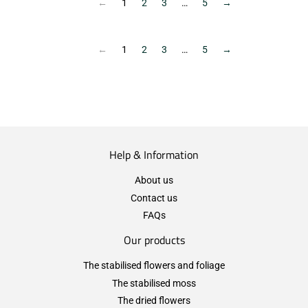
excl.)
(VAT/IVA
←
1
2
3
…
5
→
excl.)
←
1
2
3
…
5
→
Help & Information
About us
Contact us
FAQs
Our products
The stabilised flowers and foliage
The stabilised moss
The dried flowers