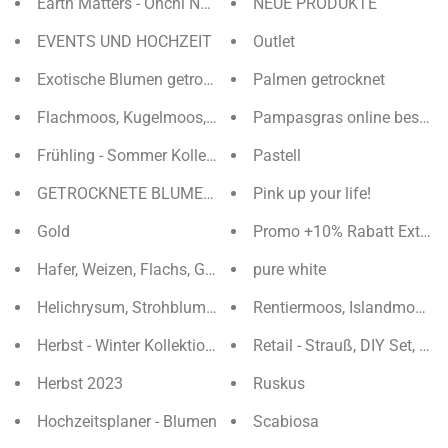
Earth Matters - Ohchi Nursery
NEUE PRODUKTE
EVENTS UND HOCHZEIT
Outlet
Exotische Blumen getrocknet
Palmen getrocknet
Flachmoos, Kugelmoos, Ballenmoos
Pampasgras online bestell
Frühling - Sommer Kollektion 2022
Pastell
GETROCKNETE BLUMEN UND GRÄSER
Pink up your life!
Gold
Promo +10% Rabatt Extra
Hafer, Weizen, Flachs, Gerste
pure white
Helichrysum, Strohblumen & Capblumen
Rentiermoos, Islandmoos, 
Herbst - Winter Kollektion 22
Retail - Strauß, DIY Set, Krä
Herbst 2023
Ruskus
Hochzeitsplaner - Blumen
Scabiosa