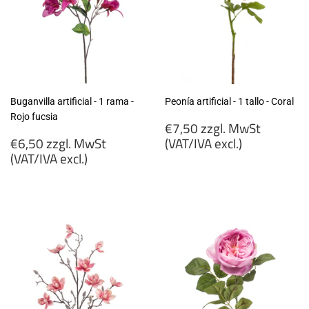
Buganvilla artificial - 1 rama -
Peonía artificial - 1 tallo - Coral
Rojo fucsia
Precio
€7,50 zzgl. MwSt
Precio
habitual
€6,50 zzgl. MwSt
(VAT/IVA excl.)
habitual
(VAT/IVA excl.)
€7,50
€6,50
zzgl.
zzgl.
MwSt
MwSt
(VAT/IVA
(VAT/IVA
excl.)
excl.)