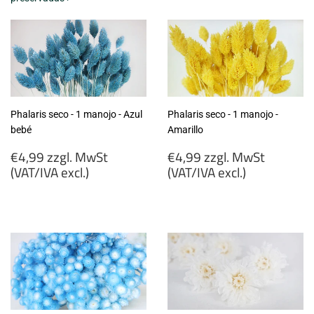
Phalaris seco - 1 manojo - Azul
Phalaris seco - 1 manojo -
bebé
Amarillo
Precio
Precio
€4,99 zzgl. MwSt
€4,99 zzgl. MwSt
habitual
habitual
(VAT/IVA excl.)
(VAT/IVA excl.)
€4,99
€4,99
zzgl.
zzgl.
MwSt
MwSt
(VAT/IVA
(VAT/IVA
excl.)
excl.)