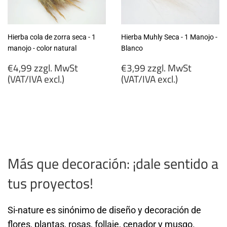
Hierba cola de zorra seca - 1
Hierba Muhly Seca - 1 Manojo -
manojo - color natural
Blanco
Precio
Precio
€4,99 zzgl. MwSt
€3,99 zzgl. MwSt
habitual
habitual
(VAT/IVA excl.)
(VAT/IVA excl.)
€4,99
€3,99
zzgl.
zzgl.
MwSt
MwSt
(VAT/IVA
(VAT/IVA
excl.)
excl.)
Más que decoración: ¡dale sentido a
tus proyectos!
Si-nature es sinónimo de diseño y decoración de
flores, plantas, rosas, follaje, cenador y musgo.