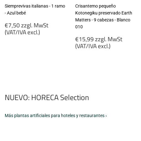
Siemprevivas italianas - 1 ramo
Crisantemo pequeño
- Azul bebé
Kotonegiku preservado Earth
Matters - 9 cabezas - Blanco
Precio
€7,50 zzgl. MwSt
010
habitual
(VAT/IVA excl.)
Precio
€15,99 zzgl. MwSt
€7,50
habitual
(VAT/IVA excl.)
zzgl.
MwSt
€15,99
(VAT/IVA
zzgl.
excl.)
MwSt
(VAT/IVA
excl.)
NUEVO: HORECA Selection
Más plantas artificiales para hoteles y restaurantes ›