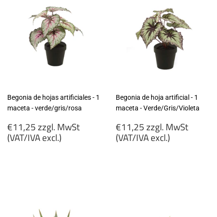
Begonia de hojas artificiales - 1
Begonia de hoja artificial - 1
maceta - verde/gris/rosa
maceta - Verde/Gris/Violeta
Precio
Precio
€11,25 zzgl. MwSt
€11,25 zzgl. MwSt
habitual
habitual
(VAT/IVA excl.)
(VAT/IVA excl.)
€11,25
€11,25
zzgl.
zzgl.
MwSt
MwSt
(VAT/IVA
(VAT/IVA
excl.)
excl.)