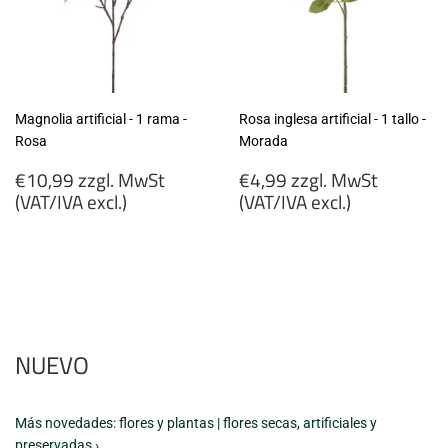
Magnolia artificial - 1 rama -
Rosa inglesa artificial - 1 tallo -
Rosa
Morada
Precio
Precio
€10,99 zzgl. MwSt
€4,99 zzgl. MwSt
habitual
habitual
(VAT/IVA excl.)
(VAT/IVA excl.)
€10,99
€4,99
zzgl.
zzgl.
MwSt
MwSt
(VAT/IVA
(VAT/IVA
excl.)
excl.)
NUEVO
Más novedades: flores y plantas | flores secas, artificiales y
preservadas ›