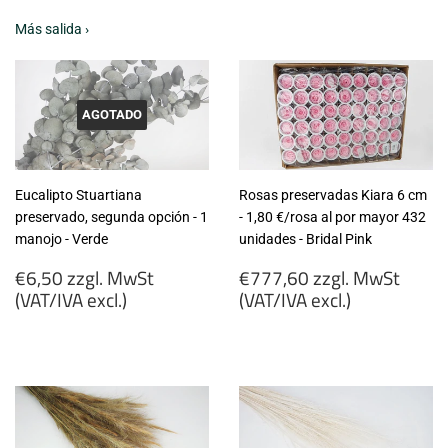
Más salida ›
AGOTADO
Eucalipto Stuartiana
Rosas preservadas Kiara 6 cm
preservado, segunda opción - 1
- 1,80 €/rosa al por mayor 432
manojo - Verde
unidades - Bridal Pink
Precio
Precio
€6,50 zzgl. MwSt
€777,60 zzgl. MwSt
habitual
habitual
(VAT/IVA excl.)
(VAT/IVA excl.)
€6,50
€777,60
zzgl.
zzgl.
MwSt
MwSt
(VAT/IVA
(VAT/IVA
excl.)
excl.)