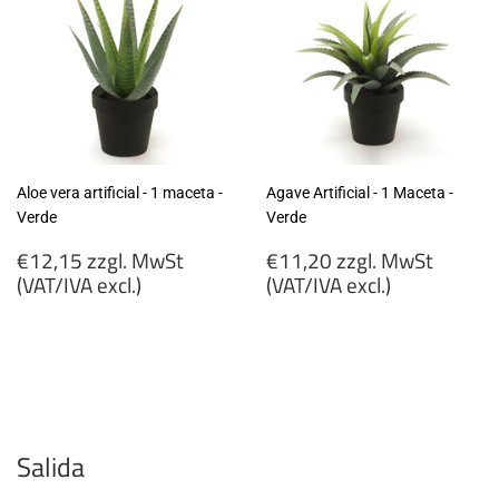
Aloe vera artificial - 1 maceta -
Agave Artificial - 1 Maceta -
Verde
Verde
Precio
Precio
€12,15 zzgl. MwSt
€11,20 zzgl. MwSt
habitual
habitual
(VAT/IVA excl.)
(VAT/IVA excl.)
€12,15
€11,20
zzgl.
zzgl.
MwSt
MwSt
(VAT/IVA
(VAT/IVA
excl.)
excl.)
Salida