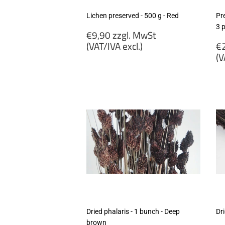
Lichen preserved - 500 g - Red
Pr
3 
Regular
€9,90 zzgl. MwSt
price
R
(VAT/IVA excl.)
€2
p
(V
€9,90
zzgl.
€
MwSt
zz
(VAT/IVA
M
excl.)
(
ex
Dried phalaris - 1 bunch - Deep
Dr
brown