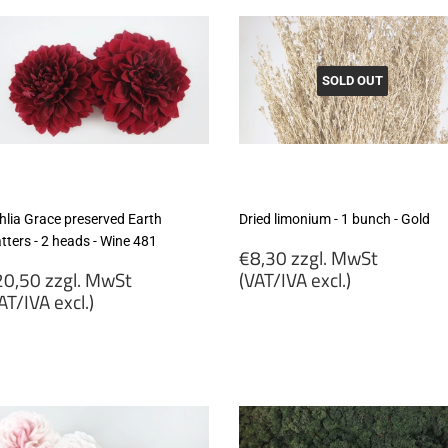
SOLD OUT
hlia Grace preserved Earth
Dried limonium - 1 bunch - Gold
tters - 2 heads - Wine 481
Regular
€8,30 zzgl. MwSt
egular
price
0,50 zzgl. MwSt
(VAT/IVA excl.)
rice
AT/IVA excl.)
€8,30
20,50
zzgl.
gl.
MwSt
wSt
(VAT/IVA
VAT/IVA
excl.)
cl.)