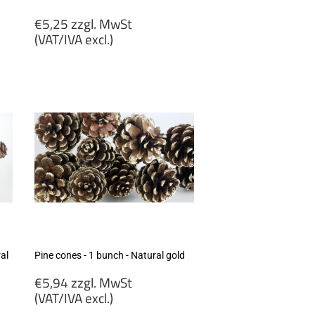
Regular
€5,25 zzgl. MwSt
price
(VAT/IVA excl.)
€5,25
zzgl.
MwSt
(VAT/IVA
excl.)
al
Pine cones - 1 bunch - Natural gold
Regular
€5,94 zzgl. MwSt
price
(VAT/IVA excl.)