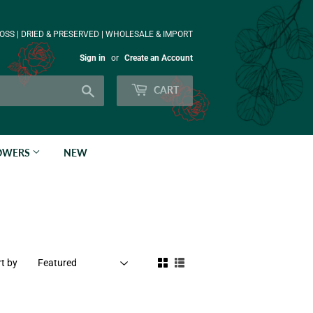
OSS | DRIED & PRESERVED | WHOLESALE & IMPORT
Sign in
or
Create an Account
Search
CART
LOWERS
NEW
t by