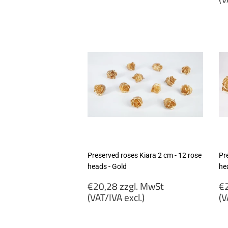
€3,15
zzgl.
€
MwSt
zz
(VAT/IVA
M
excl.)
(
ex
Preserved roses Kiara 2 cm - 12 rose
Pr
heads - Gold
he
Regular
R
€20,28 zzgl. MwSt
€2
price
p
(VAT/IVA excl.)
(V
€20,28
€
zzgl.
zz