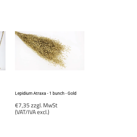
€5,94
zzgl.
MwSt
(VAT/IVA
excl.)
Lepidium Atraxa - 1 bunch - Gold
Regular
€7,35 zzgl. MwSt
price
(VAT/IVA excl.)
€7,35
zzgl.
MwSt