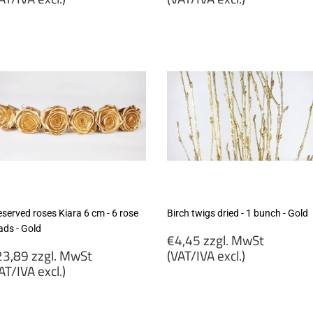
5,99
€5,25
gl.
zzgl.
wSt
MwSt
VAT/IVA
(VAT/IVA
cl.)
excl.)
eserved roses Kiara 6 cm - 6 rose
Birch twigs dried - 1 bunch - Gold
ads - Gold
Regular
€4,45 zzgl. MwSt
egular
price
3,89 zzgl. MwSt
(VAT/IVA excl.)
rice
AT/IVA excl.)
€4,45
23,89
zzgl.
gl.
MwSt