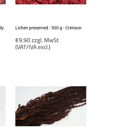
dy
Lichen preserved - 500 g - Crimson
Regular
€9,90 zzgl. MwSt
price
(VAT/IVA excl.)
€9,90
zzgl.
MwSt
(VAT/IVA
excl.)