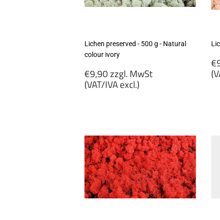
Lichen preserved - 500 g - Natural
Li
colour ivory
R
€9
Regular
p
€9,90 zzgl. MwSt
(V
price
(VAT/IVA excl.)
€
€9,90
zz
zzgl.
M
MwSt
(
(VAT/IVA
ex
excl.)