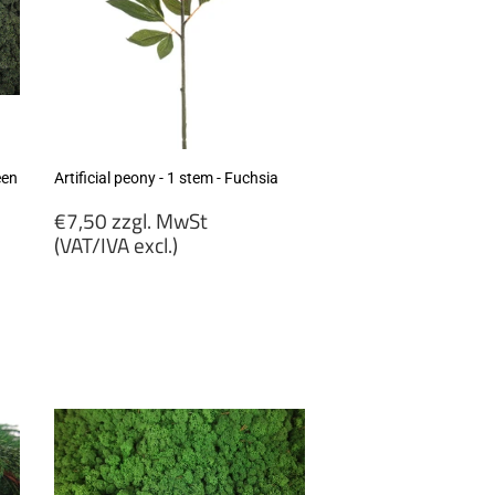
een
Artificial peony - 1 stem - Fuchsia
Regular
€7,50 zzgl. MwSt
price
(VAT/IVA excl.)
€7,50
zzgl.
MwSt
(VAT/IVA
excl.)