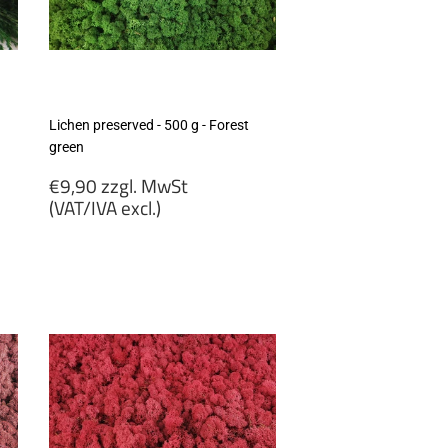
Lichen preserved - 500 g - Forest
green
Regular
€9,90 zzgl. MwSt
price
(VAT/IVA excl.)
€9,90
zzgl.
MwSt
(VAT/IVA
excl.)