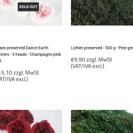
SOLD OUT
ses preserved Dance Earth
Lichen preserved - 500 g - Pine gr
tters - 3 heads - Champagne pink
Regular
€9,90 zzgl. MwSt
1
price
(VAT/IVA excl.)
egular
5,10 zzgl. MwSt
€9,90
rice
AT/IVA excl.)
zzgl.
15,10
MwSt
gl.
(VAT/IVA
wSt
excl.)
VAT/IVA
cl.)