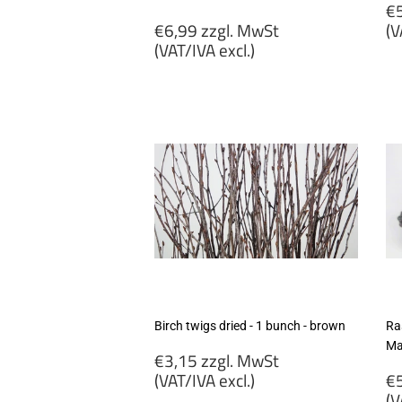
R
€5
Regular
p
€6,99 zzgl. MwSt
(V
price
(VAT/IVA excl.)
€
€6,99
zz
zzgl.
M
MwSt
(
(VAT/IVA
ex
excl.)
Birch twigs dried - 1 bunch - brown
Ra
Mat
Regular
€3,15 zzgl. MwSt
price
R
(VAT/IVA excl.)
€5
p
(V