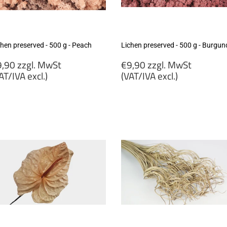
chen preserved - 500 g - Peach
Lichen preserved - 500 g - Burgun
egular
Regular
,90 zzgl. MwSt
€9,90 zzgl. MwSt
rice
price
AT/IVA excl.)
(VAT/IVA excl.)
9,90
€9,90
gl.
zzgl.
wSt
MwSt
VAT/IVA
(VAT/IVA
cl.)
excl.)