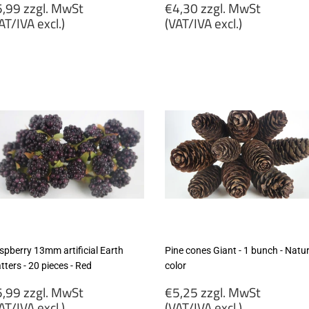
egular
Regular
,99 zzgl. MwSt
€4,30 zzgl. MwSt
rice
price
AT/IVA excl.)
(VAT/IVA excl.)
5,99
€4,30
gl.
zzgl.
wSt
MwSt
VAT/IVA
(VAT/IVA
cl.)
excl.)
spberry 13mm artificial Earth
Pine cones Giant - 1 bunch - Natur
ters - 20 pieces - Red
color
egular
Regular
,99 zzgl. MwSt
€5,25 zzgl. MwSt
rice
price
AT/IVA excl.)
(VAT/IVA excl.)