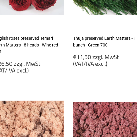
glish roses preserved Temari
Thuja preserved Earth Matters - 1
th Matters - 8 heads - Wine red
bunch - Green 700
1
Regular
€11,50 zzgl. MwSt
egular
price
6,50 zzgl. MwSt
(VAT/IVA excl.)
rice
AT/IVA excl.)
€11,50
26,50
zzgl.
gl.
MwSt
wSt
(VAT/IVA
VAT/IVA
excl.)
cl.)