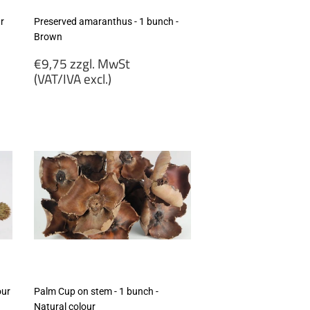
ur
Preserved amaranthus - 1 bunch -
Brown
Regular
€9,75 zzgl. MwSt
price
(VAT/IVA excl.)
€9,75
zzgl.
MwSt
(VAT/IVA
excl.)
our
Palm Cup on stem - 1 bunch -
Natural colour