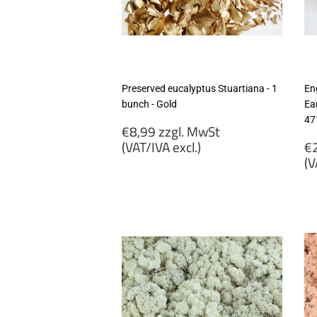
Preserved eucalyptus Stuartiana - 1
En
bunch - Gold
Ear
47
Regular
€8,99 zzgl. MwSt
price
R
(VAT/IVA excl.)
€2
p
(V
€8,99
zzgl.
€
MwSt
zz
(VAT/IVA
M
excl.)
(
ex