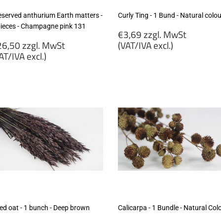
eserved anthurium Earth matters -
Curly Ting - 1 Bund - Natural colo
pieces - Champagne pink 131
Regular
€3,69 zzgl. MwSt
egular
price
6,50 zzgl. MwSt
(VAT/IVA excl.)
rice
AT/IVA excl.)
€3,69
26,50
zzgl.
gl.
MwSt
wSt
(VAT/IVA
VAT/IVA
excl.)
cl.)
ied oat - 1 bunch - Deep brown
Calicarpa - 1 Bundle - Natural Col