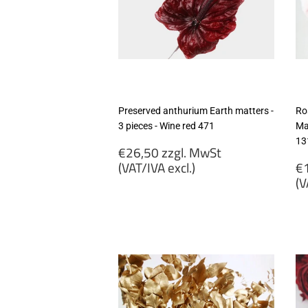
Preserved anthurium Earth matters -
Ro
3 pieces - Wine red 471
Ma
13
Regular
€26,50 zzgl. MwSt
price
R
(VAT/IVA excl.)
€1
p
(V
€26,50
zzgl.
€
MwSt
zz
(VAT/IVA
M
excl.)
(
ex