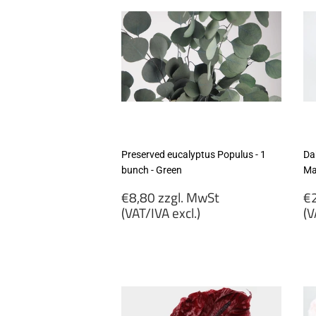
Preserved eucalyptus Populus - 1
Da
bunch - Green
Ma
Regular
R
€8,80 zzgl. MwSt
€2
price
p
(VAT/IVA excl.)
(V
€8,80
€
zzgl.
zz
MwSt
M
(VAT/IVA
(
excl.)
ex