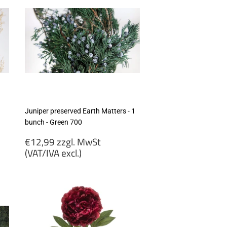
Juniper preserved Earth Matters - 1
bunch - Green 700
Regular
€12,99 zzgl. MwSt
price
(VAT/IVA excl.)
€12,99
zzgl.
MwSt
(VAT/IVA
excl.)