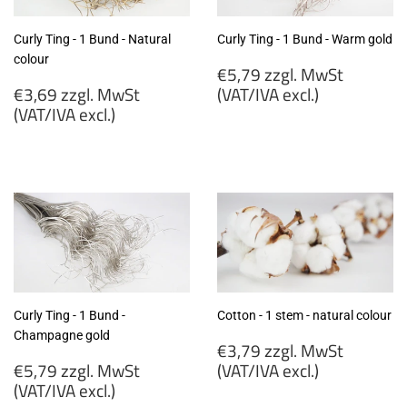
Curly Ting - 1 Bund - Natural
Curly Ting - 1 Bund - Warm gold
colour
Regular
€5,79 zzgl. MwSt
Regular
price
€3,69 zzgl. MwSt
(VAT/IVA excl.)
price
(VAT/IVA excl.)
€5,79
€3,69
zzgl.
zzgl.
MwSt
MwSt
(VAT/IVA
(VAT/IVA
excl.)
excl.)
Curly Ting - 1 Bund -
Cotton - 1 stem - natural colour
Champagne gold
Regular
€3,79 zzgl. MwSt
Regular
price
€5,79 zzgl. MwSt
(VAT/IVA excl.)
price
(VAT/IVA excl.)
€3,79