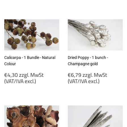
€5,79
zzgl.
zzgl.
MwSt
MwSt
(VAT/IVA
(VAT/IVA
excl.)
excl.)
Calicarpa - 1 Bundle - Natural
Dried Poppy - 1 bunch -
Colour
Champagne gold
Regular
Regular
€4,30 zzgl. MwSt
€6,79 zzgl. MwSt
price
price
(VAT/IVA excl.)
(VAT/IVA excl.)
€4,30
€6,79
zzgl.
zzgl.
MwSt
MwSt
(VAT/IVA
(VAT/IVA
excl.)
excl.)