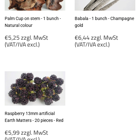
Palm Cup on stem - 1 bunch -
Babala - 1 bunch - Champagne
Natural colour
gold
Regular
Regular
€5,25 zzgl. MwSt
€6,44 zzgl. MwSt
price
price
(VAT/IVA excl.)
(VAT/IVA excl.)
€5,25
€6,44
zzgl.
zzgl.
MwSt
MwSt
(VAT/IVA
(VAT/IVA
excl.)
excl.)
Raspberry 13mm artificial
Earth Matters - 20 pieces - Red
Regular
€5,99 zzgl. MwSt
price
(VAT/IVA excl.)