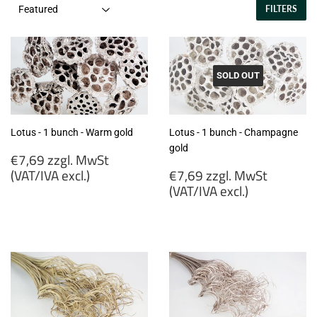
FILTERS
SOLD OUT
Lotus - 1 bunch - Warm gold
Lotus - 1 bunch - Champagne
gold
Regular
€7,69 zzgl. MwSt
price
Regular
(VAT/IVA excl.)
€7,69 zzgl. MwSt
price
(VAT/IVA excl.)
€7,69
zzgl.
€7,69
MwSt
zzgl.
(VAT/IVA
MwSt
excl.)
(VAT/IVA
excl.)