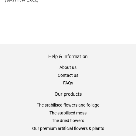
€5,99
zzgl.
MwSt
(VAT/IVA
excl.)
Help & Information
About us
Contact us
FAQs
Our products
The stabilised flowers and foliage
The stabilised moss
The dried flowers
Our premium artificial flowers & plants