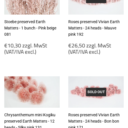
Stoebe preserved Earth
Roses preserved Vivian Earth
Matters - 1 bunch - Pink beige
Matters - 24 heads - Mauve
081
pink 192
Regular
Regular
€10,30 zzgl. MwSt
€26,50 zzgl. MwSt
price
price
(VAT/IVA excl.)
(VAT/IVA excl.)
€10,30
€26,50
zzgl.
zzgl.
MwSt
MwSt
(VAT/IVA
(VAT/IVA
excl.)
excl.)
SOLD OUT
Chrysanthemum mini Kogiku
Roses preserved Vivian Earth
preserved Earth Matters - 12
Matters - 24 heads - Bon bon
heads - Silky pink 131
pink 171