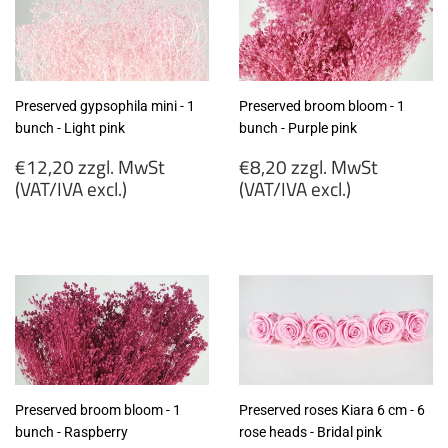
excl.)
excl.)
Preserved gypsophila mini - 1
Preserved broom bloom - 1
bunch - Light pink
bunch - Purple pink
Regular
Regular
€12,20 zzgl. MwSt
€8,20 zzgl. MwSt
price
price
(VAT/IVA excl.)
(VAT/IVA excl.)
€12,20
€8,20
zzgl.
zzgl.
MwSt
MwSt
(VAT/IVA
(VAT/IVA
excl.)
excl.)
Preserved broom bloom - 1
Preserved roses Kiara 6 cm - 6
bunch - Raspberry
rose heads - Bridal pink