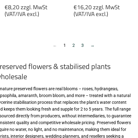
Regular
Regular
€8,20 zzgl. MwSt
€16,20 zzgl. MwSt
price
price
(VAT/IVA excl.)
(VAT/IVA excl.)
€8,20
€16,20
zzgl.
zzgl.
MwSt
MwSt
(VAT/IVA
(VAT/IVA
←
1
2
3
→
excl.)
excl.)
reserved flowers & stabilised plants
holesale
-nature preserved flowers are real blooms – roses, hydrangeas,
psophila, amaranth, broom bloom, and more – treated with a natural
ycerine stabilisation process that replaces the plant's water content
d keeps them looking fresh and supple for 2 to 5 years. The full range
 sourced directly from producers, without intermediaries, to guarantee
nsistent quality and competitive wholesale pricing. Preserved flowers
quire no water, no light, and no maintenance, making them ideal for
orists, interior designers, wedding planners, and resellers seeking a