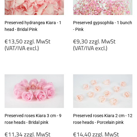
Preserved hydrangea Kiara - 1
Preserved gypsophila - 1 bunch
head - Bridal Pink
- Pink
Regular
Regular
€13,50 zzgl. MwSt
€9,30 zzgl. MwSt
price
price
(VAT/IVA excl.)
(VAT/IVA excl.)
€13,50
€9,30
zzgl.
zzgl.
MwSt
MwSt
(VAT/IVA
(VAT/IVA
excl.)
excl.)
Preserved roses Kiara 3 cm - 9
Preserved roses Kiara 2 cm - 12
rose heads - Bridal pink
rose heads - Porcelain pink
Regular
Regular
€11,34 zzgl. MwSt
€14,40 zzgl. MwSt