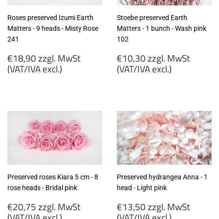
Roses preserved Izumi Earth
Stoebe preserved Earth
Matters - 9 heads - Misty Rose
Matters - 1 bunch - Wash pink
241
102
Regular
Regular
€18,90 zzgl. MwSt
€10,30 zzgl. MwSt
price
price
(VAT/IVA excl.)
(VAT/IVA excl.)
€18,90
€10,30
zzgl.
zzgl.
MwSt
MwSt
(VAT/IVA
(VAT/IVA
excl.)
excl.)
Preserved roses Kiara 5 cm - 8
Preserved hydrangea Anna - 1
rose heads - Bridal pink
head - Light pink
Regular
Regular
€20,75 zzgl. MwSt
€13,50 zzgl. MwSt
price
price
(VAT/IVA excl.)
(VAT/IVA excl.)