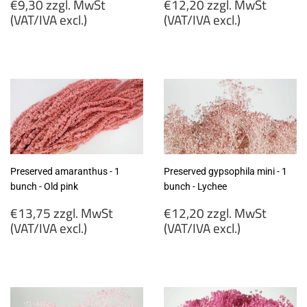
Regular
Regular
€9,30 zzgl. MwSt
€12,20 zzgl. MwSt
price
price
(VAT/IVA excl.)
(VAT/IVA excl.)
€9,30
€12,20
zzgl.
zzgl.
MwSt
MwSt
(VAT/IVA
(VAT/IVA
excl.)
excl.)
Preserved amaranthus - 1
Preserved gypsophila mini - 1
bunch - Old pink
bunch - Lychee
Regular
Regular
€13,75 zzgl. MwSt
€12,20 zzgl. MwSt
price
price
(VAT/IVA excl.)
(VAT/IVA excl.)
€13,75
€12,20
zzgl.
zzgl.
MwSt
MwSt
(VAT/IVA
(VAT/IVA