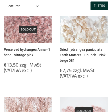
FILTERS
SOLD OUT
Preserved hydrangea Anna - 1
Dried hydrangea paniculata
head - Vintage pink
Earth Matters - 1 bunch - Pink
beige 081
Regular
€13,50 zzgl. MwSt
price
Regular
(VAT/IVA excl.)
€7,75 zzgl. MwSt
price
(VAT/IVA excl.)
€13,50
zzgl.
€7,75
MwSt
zzgl.
(VAT/IVA
MwSt
excl.)
(VAT/IVA
excl.)
SOLD OUT