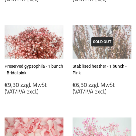
€20,75
€13,50
zzgl.
zzgl.
MwSt
MwSt
(VAT/IVA
(VAT/IVA
excl.)
excl.)
SOLD OUT
Preserved gypsophila - 1 bunch
Stabilised heather - 1 bunch -
- Bridal pink
Pink
Regular
Regular
€9,30 zzgl. MwSt
€6,50 zzgl. MwSt
price
price
(VAT/IVA excl.)
(VAT/IVA excl.)
€9,30
€6,50
zzgl.
zzgl.
MwSt
MwSt
(VAT/IVA
(VAT/IVA
excl.)
excl.)