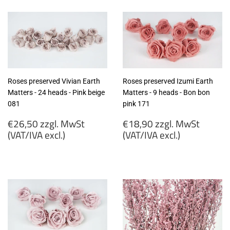
(VAT/IVA
MwSt
excl.)
(VAT/IVA
excl.)
Roses preserved Vivian Earth
Roses preserved Izumi Earth
Matters - 24 heads - Pink beige
Matters - 9 heads - Bon bon
081
pink 171
Regular
Regular
€26,50 zzgl. MwSt
€18,90 zzgl. MwSt
price
price
(VAT/IVA excl.)
(VAT/IVA excl.)
€26,50
€18,90
zzgl.
zzgl.
MwSt
MwSt
(VAT/IVA
(VAT/IVA
excl.)
excl.)