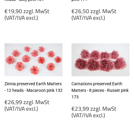
Regular
Regular
€19,90 zzgl. MwSt
€26,50 zzgl. MwSt
price
price
(VAT/IVA excl.)
(VAT/IVA excl.)
€19,90
€26,50
zzgl.
zzgl.
MwSt
MwSt
(VAT/IVA
(VAT/IVA
excl.)
excl.)
Zinnia preserved Earth Matters
Carnations preserved Earth
- 12 heads - Macaroon pink 132
Matters - 8 pieces - Russet pink
173
Regular
€26,99 zzgl. MwSt
price
Regular
(VAT/IVA excl.)
€23,99 zzgl. MwSt
price
(VAT/IVA excl.)
€26,99
zzgl.
€23,99
MwSt
zzgl.