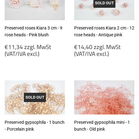
SOLD OUT
Preserved roses Kiara 3 cm - 9
Preserved roses Kiara 2 cm - 12
rose heads - Pink blush
rose heads - Antique pink
Regular
Regular
€11,34 zzgl. MwSt
€14,40 zzgl. MwSt
price
price
(VAT/IVA excl.)
(VAT/IVA excl.)
€11,34
€14,40
zzgl.
zzgl.
MwSt
MwSt
(VAT/IVA
(VAT/IVA
excl.)
excl.)
SOLD OUT
Preserved gypsophila - 1 bunch
Preserved gypsophila mini - 1
- Porcelain pink
bunch - Old pink