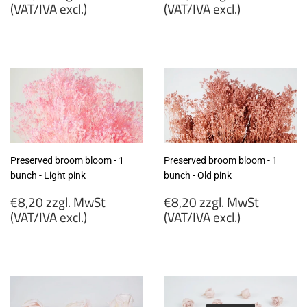
price
price
(VAT/IVA excl.)
(VAT/IVA excl.)
€11,34
€14,40
zzgl.
zzgl.
MwSt
MwSt
(VAT/IVA
(VAT/IVA
excl.)
excl.)
Preserved broom bloom - 1
Preserved broom bloom - 1
bunch - Light pink
bunch - Old pink
Regular
Regular
€8,20 zzgl. MwSt
€8,20 zzgl. MwSt
price
price
(VAT/IVA excl.)
(VAT/IVA excl.)
€8,20
€8,20
zzgl.
zzgl.
MwSt
MwSt
(VAT/IVA
(VAT/IVA
excl.)
excl.)