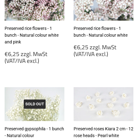
Preserved rice flowers - 1
Preserved rice flowers - 1
bunch - Natural colour white
bunch - Natural colour white
and pink
Regular
€6,25 zzgl. MwSt
Regular
price
€6,25 zzgl. MwSt
(VAT/IVA excl.)
price
(VAT/IVA excl.)
€6,25
€6,25
zzgl.
zzgl.
MwSt
MwSt
(VAT/IVA
(VAT/IVA
excl.)
excl.)
SOLD OUT
Preserved gypsophila - 1 bunch
Preserved roses Kiara 2 cm - 12
- Natural colour
rose heads - Pearl white