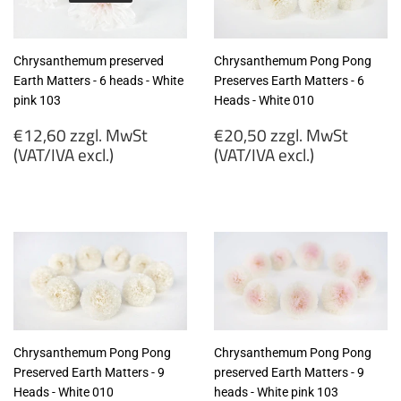
Chrysanthemum preserved
Chrysanthemum Pong Pong
Earth Matters - 6 heads - White
Preserves Earth Matters - 6
pink 103
Heads - White 010
Regular
Regular
€12,60 zzgl. MwSt
€20,50 zzgl. MwSt
price
price
(VAT/IVA excl.)
(VAT/IVA excl.)
€12,60
€20,50
zzgl.
zzgl.
MwSt
MwSt
(VAT/IVA
(VAT/IVA
excl.)
excl.)
Chrysanthemum Pong Pong
Chrysanthemum Pong Pong
Preserved Earth Matters - 9
preserved Earth Matters - 9
Heads - White 010
heads - White pink 103