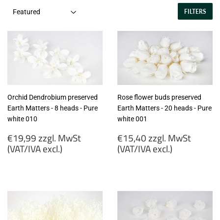
FILTERS
Orchid Dendrobium preserved
Rose flower buds preserved
Earth Matters - 8 heads - Pure
Earth Matters - 20 heads - Pure
white 010
white 001
Regular
Regular
€19,99 zzgl. MwSt
€15,40 zzgl. MwSt
price
price
(VAT/IVA excl.)
(VAT/IVA excl.)
€19,99
€15,40
zzgl.
zzgl.
MwSt
MwSt
(VAT/IVA
(VAT/IVA
excl.)
excl.)