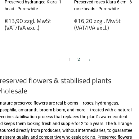
Preserved hydrangea Kiara- 1
Preserved roses Kiara 6 cm - 6
head - Pure white
rose heads - Pure white
Regular
Regular
€13,90 zzgl. MwSt
€16,20 zzgl. MwSt
price
price
(VAT/IVA excl.)
(VAT/IVA excl.)
€13,90
€16,20
zzgl.
zzgl.
MwSt
MwSt
(VAT/IVA
(VAT/IVA
←
1
2
→
excl.)
excl.)
reserved flowers & stabilised plants
holesale
-nature preserved flowers are real blooms – roses, hydrangeas,
psophila, amaranth, broom bloom, and more – treated with a natural
ycerine stabilisation process that replaces the plant's water content
d keeps them looking fresh and supple for 2 to 5 years. The full range
 sourced directly from producers, without intermediaries, to guarantee
nsistent quality and competitive wholesale pricing. Preserved flowers