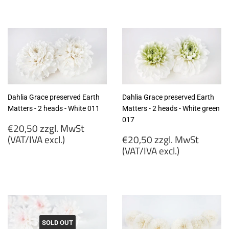
€26,50
€13,50
zzgl.
zzgl.
MwSt
MwSt
(VAT/IVA
(VAT/IVA
excl.)
excl.)
Dahlia Grace preserved Earth
Dahlia Grace preserved Earth
Matters - 2 heads - White 011
Matters - 2 heads - White green
017
Regular
€20,50 zzgl. MwSt
price
Regular
(VAT/IVA excl.)
€20,50 zzgl. MwSt
price
(VAT/IVA excl.)
€20,50
zzgl.
€20,50
MwSt
zzgl.
(VAT/IVA
MwSt
excl.)
(VAT/IVA
excl.)
SOLD OUT