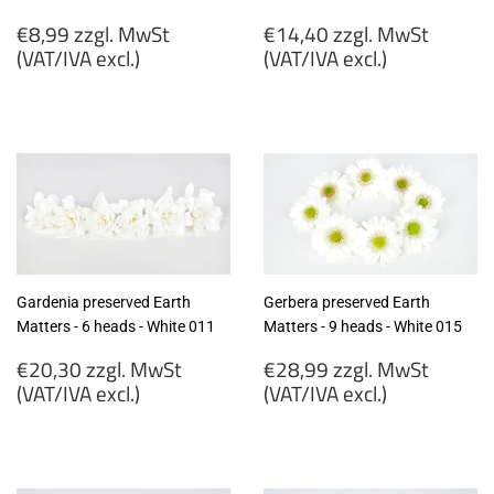
Regular
Regular
€8,99 zzgl. MwSt
€14,40 zzgl. MwSt
price
price
(VAT/IVA excl.)
(VAT/IVA excl.)
€8,99
€14,40
zzgl.
zzgl.
MwSt
MwSt
(VAT/IVA
(VAT/IVA
excl.)
excl.)
Gardenia preserved Earth
Gerbera preserved Earth
Matters - 6 heads - White 011
Matters - 9 heads - White 015
Regular
Regular
€20,30 zzgl. MwSt
€28,99 zzgl. MwSt
price
price
(VAT/IVA excl.)
(VAT/IVA excl.)
€20,30
€28,99
zzgl.
zzgl.
MwSt
MwSt