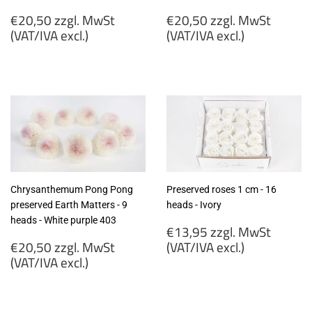
Regular
Regular
€20,50 zzgl. MwSt
€20,50 zzgl. MwSt
price
price
(VAT/IVA excl.)
(VAT/IVA excl.)
€20,50
€20,50
zzgl.
zzgl.
MwSt
MwSt
(VAT/IVA
(VAT/IVA
excl.)
excl.)
Chrysanthemum Pong Pong
Preserved roses 1 cm - 16
preserved Earth Matters - 9
heads - Ivory
heads - White purple 403
Regular
€13,95 zzgl. MwSt
Regular
price
€20,50 zzgl. MwSt
(VAT/IVA excl.)
price
(VAT/IVA excl.)
€13,95
€20,50
zzgl.
zzgl.
MwSt