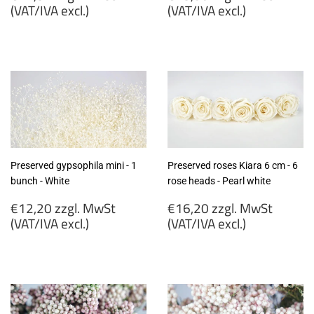
price
price
(VAT/IVA excl.)
(VAT/IVA excl.)
€11,34
€13,50
zzgl.
zzgl.
MwSt
MwSt
(VAT/IVA
(VAT/IVA
excl.)
excl.)
Preserved gypsophila mini - 1
Preserved roses Kiara 6 cm - 6
bunch - White
rose heads - Pearl white
Regular
Regular
€12,20 zzgl. MwSt
€16,20 zzgl. MwSt
price
price
(VAT/IVA excl.)
(VAT/IVA excl.)
€12,20
€16,20
zzgl.
zzgl.
MwSt
MwSt
(VAT/IVA
(VAT/IVA
excl.)
excl.)