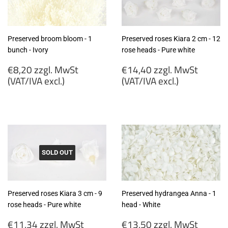
Preserved broom bloom - 1
Preserved roses Kiara 2 cm - 12
bunch - Ivory
rose heads - Pure white
Regular
Regular
€8,20 zzgl. MwSt
€14,40 zzgl. MwSt
price
price
(VAT/IVA excl.)
(VAT/IVA excl.)
€8,20
€14,40
zzgl.
zzgl.
MwSt
MwSt
(VAT/IVA
(VAT/IVA
excl.)
excl.)
SOLD OUT
Preserved roses Kiara 3 cm - 9
Preserved hydrangea Anna - 1
rose heads - Pure white
head - White
Regular
Regular
€11,34 zzgl. MwSt
€13,50 zzgl. MwSt