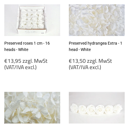
MwSt
(VAT/IVA
(VAT/IVA
excl.)
excl.)
Preserved roses 1 cm - 16
Preserved hydrangea Extra - 1
heads - White
head - White
Regular
Regular
€13,95 zzgl. MwSt
€13,50 zzgl. MwSt
price
price
(VAT/IVA excl.)
(VAT/IVA excl.)
€13,95
€13,50
zzgl.
zzgl.
MwSt
MwSt
(VAT/IVA
(VAT/IVA
excl.)
excl.)