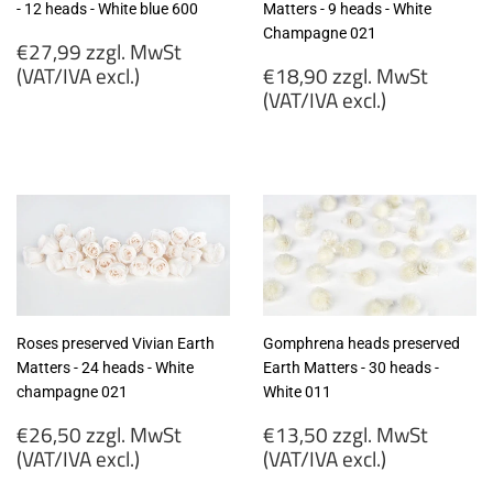
- 12 heads - White blue 600
Matters - 9 heads - White
Champagne 021
Regular
€27,99 zzgl. MwSt
price
Regular
(VAT/IVA excl.)
€18,90 zzgl. MwSt
price
(VAT/IVA excl.)
€27,99
zzgl.
€18,90
MwSt
zzgl.
(VAT/IVA
MwSt
excl.)
(VAT/IVA
excl.)
Roses preserved Vivian Earth
Gomphrena heads preserved
Matters - 24 heads - White
Earth Matters - 30 heads -
champagne 021
White 011
Regular
Regular
€26,50 zzgl. MwSt
€13,50 zzgl. MwSt
price
price
(VAT/IVA excl.)
(VAT/IVA excl.)