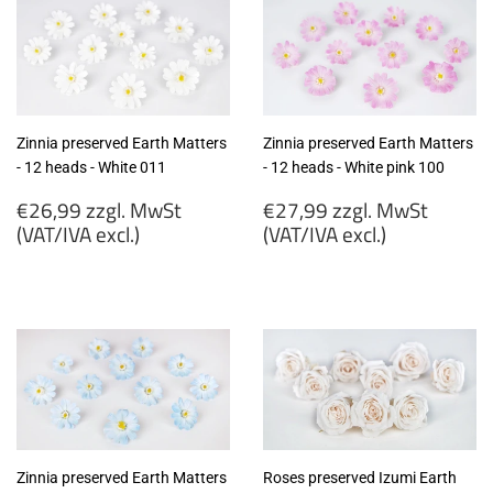
(VAT/IVA
(VAT/IVA
excl.)
excl.)
Zinnia preserved Earth Matters
Zinnia preserved Earth Matters
- 12 heads - White 011
- 12 heads - White pink 100
Regular
Regular
€26,99 zzgl. MwSt
€27,99 zzgl. MwSt
price
price
(VAT/IVA excl.)
(VAT/IVA excl.)
€26,99
€27,99
zzgl.
zzgl.
MwSt
MwSt
(VAT/IVA
(VAT/IVA
excl.)
excl.)
Zinnia preserved Earth Matters
Roses preserved Izumi Earth